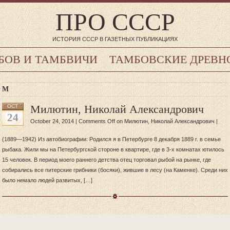
ПРО СССР
ИСТОРИЯ СССР В ГАЗЕТНЫХ ПУБЛИКАЦИЯХ
БОВ И ТАМБВИЧИ
ТАМБОВСКИЕ ДРЕВН
М
Милютин, Николай Александрович
OCT
24
October 24, 2014 |
Comments Off
on Милютин, Николай Александрович
|
(1889—1942) Из автобиографии: Родился я в Петербурге 8 декабря 1889 г. в семье
рыбака. Жили мы на Петербургской стороне в квартире, где в 3-х комнатах ютилось
15 человек. В период моего раннего детства отец торговал рыбой на рынке, где
собирались все питерские грибники (босяки), жившие в лесу (на Каменке). Среди них
было немало людей развитых, […]