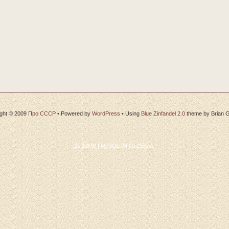
ght © 2009
Про СССР
•
Powered by
WordPress
• Using
Blue Zinfandel 2.0
theme by Brian 
21.13MB | MySQL:34 | 0.253sec