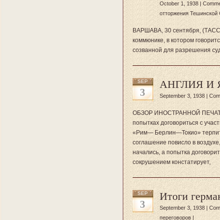
October 1, 1938 |
Comme
отторжения Тешинской 
ВАРШАВА, 30 сентября, (ТАСС
коммюнике, в котором говорит
созванной для разрешения су
АНГЛИЯ И
SEP
3
September 3, 1938 |
Com
ОБЗОР ИНОСТРАННОЙ ПЕЧАТИ 
попытках договориться с учас
«Рим— Берлин—Токио» терпит 
соглашение повисло в воздухе,
начались, а попытка договорит
сокрушением констатирует,
Итоги герма
SEP
3
September 3, 1938 |
Com
переговоров
|