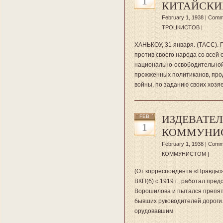
1
КИТАЙСКИ
February 1, 1938 |
Comme
ТРОЦКИСТОВ
|
ХАНЬКОУ, 31 января. (ТАСС). 
против своего народа со всей
национально-освободительной 
прожженных политиканов, прод
войны, по заданию своих хозяе
ИЗДЕВАТЕ
FEB
1
КОММУНИ
February 1, 1938 |
Comme
КОММУНИСТОМ
|
(От корреспондента «Правды» п
ВКП(б) с 1919 г., работал пре
Ворошилова и пытался препят
бывших руководителей дороги.
орудовавшим