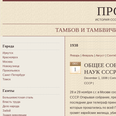
ПР
ИСТОРИЯ ССС
ТАМБОВ И ТАМБВИЧ
1938
Города
Иркутск
Январь
|
Февраль
|
Август
|
Сентя
Красноярск
Москва
ОБЩЕЕ СО
DEC
Новокузнецк
1
НАУК ССС
Прокопьевск
Санкт-Петербург
December 1, 1938 |
Comm
Томск
СССР
|
Газеты
28 и 29 ноября с.г. в Москве 
СССР. Открывая собрание, пре
Большевистская сталь
Власть труда
последние дни телеграф прин
Дело народа
которые прокатились по всей
Забой
громят еврейские жилища, уби
Знамя революции