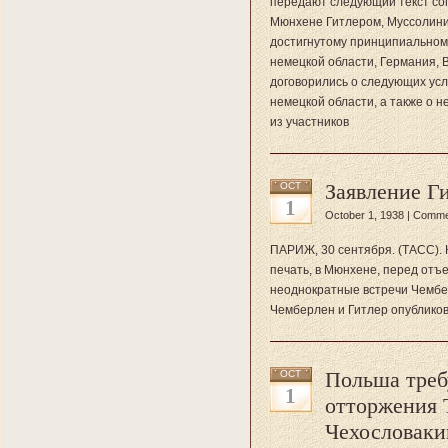
передают следующий текст сог
Мюнхене Гитлером, Муссолини
достигнутому принципиальном
немецкой области, Германия, 
договорились о следующих усл
немецкой области, а также о 
из участников
Заявление Г
OCT
1
October 1, 1938 |
Comme
ПАРИЖ, 30 сентября. (ТАСС). 
печать, в Мюнхене, перед отъ
неоднократные встречи Чембер
Чемберлен и Гитлер опублико
Польша треб
OCT
1
отторжения 
Чехословаки