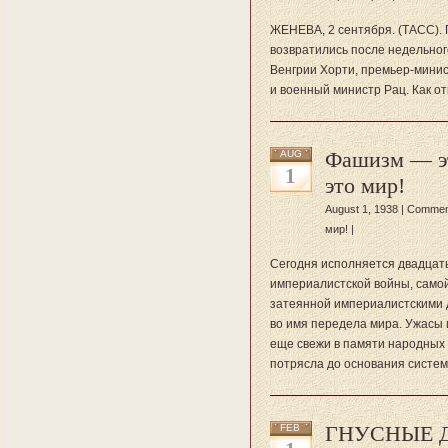
ЖЕНЕВА, 2 сентября. (ТАСС).
возвратились после недельног
Венгрии Хорти, премьер-мини
и военный министр Рац. Как о
Фашизм — э
AUG
1
это мир!
August 1, 1938 |
Commen
мир!
|
Сегодня исполняется двадцать
империалистской войны, самой
затеянной империалистскими 
во имя передела мира. Ужасы 
еще свежи в памяти народных 
потрясла до основания систем
ГНУСНЫЕ 
FEB