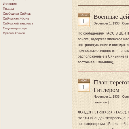
Известия
Правда
Свободная Сибирь
Военные дей
DEC
Сибирская Жизнь
1
Сибирский анархист
December 1, 1938 |
Comm
Социал-демократ
Футбол-Хоккей
По сообщениям ТАСС В ЦЕНТ
войска, задержав японское на
контрнаступление и находятся
полностью очищено от японски
расположенные в Сяньнине (в 6
восточнее Сяньнина),
План перего
NOV
1
Гитлером
November 1, 1938 |
Comm
Гитлером
|
ЛОНДОН. 31 октября. (ТАСС).
газеты «Сандей экспресс», ан
по возвращении в Берлин обра