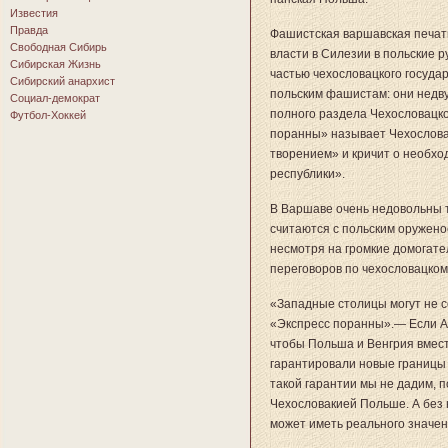
Известия
Правда
Фашистская варшавская печат
Свободная Сибирь
власти в Силезии в польские р
Сибирская Жизнь
частью чехословацкого государ
Сибирский анархист
польским фашистам: они недв
Социал-демократ
полного раздела Чехословацкой
Футбол-Хоккей
поранны» называет Чехослова
творением» и кричит о необх
республики».
В Варшаве очень недовольны т
считаются с польским оружено
несмотря на громкие домогате
переговоров по чехословацком
«Западные столицы могут не 
«Экспресс поранны».— Если А
чтобы Польша и Венгрия вмест
гарантировали новые границы э
такой гарантии мы не дадим, 
Чехословакией Польше. А без 
может иметь реального значен