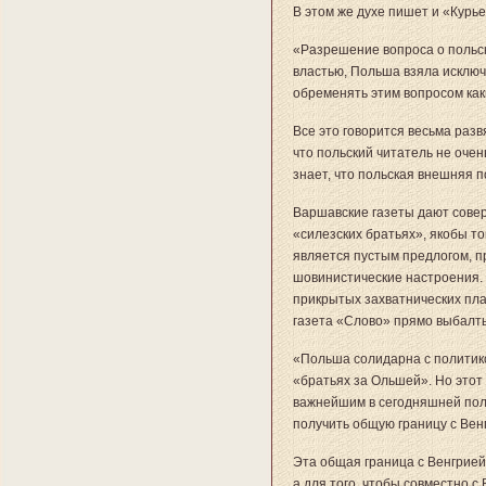
В этом же духе пишет и «Курь
«Разрешение вопроса о польс
властью, Польша взяла исключ
обременять этим вопросом ка
Все это говорится весьма разв
что польский читатель не очен
знает, что польская внешняя п
Варшавские газеты дают совер
«силезских братьях», якобы т
является пустым предлогом, п
шовинистические настроения. 
прикрытых захватнических пл
газета «Слово» прямо выбалт
«Польша солидарна с политико
«братьях за Ольшей». Но этот
важнейшим в сегодняшней пол
получить общую границу с Ве
Эта общая граница с Венгрией 
а для того, чтобы совместно с