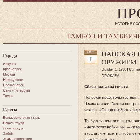
ПР
ИСТОРИЯ ССС
ТАМБОВ И ТАМБВИЧ
ПАНСКАЯ 
OCT
Города
1
ОРУЖИЕМ
Иркутск
Красноярск
October 1, 1938 |
Comme
Москва
ОРУЖИЕМ
|
Новокузнецк
Прокопьевск
Обзор польской печати
Санкт-Петербург
Томск
Польская правительственная п
Чехословакии. Газеты пестрят
Газеты
чехов!», «Силой отобрать сил
Большевистская сталь
Требуется немалое лицемерие, 
Власть труда
«Чехи хотят войны, мы — спас
Дело народа
варшавские газеты, чтобы отч
Забой
Знамя революции
панская Польша.