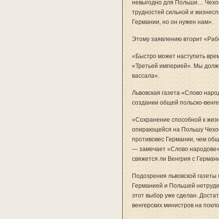
невыгодно для Польши… Чехо
трудностей сильной и жизнесп
Германии, но он нужен нам».
Этому заявлению вторит «Раб
«Быстро может наступить время
«Третьей империей». Мы должн
вассала».
Львовская газета «Слово наро
создании общей польско-венге
«Сохранение способной к жизн
опирающейся на Польшу Чехос
противовес Германии, чем общ
— замечает «Слово народове»,
свяжется ли Венгрия с Герман
Подозрения львовской газеты 
Германией и Польшей нетруден
этот выбор уже сделан. Доста
венгерских министров на покло