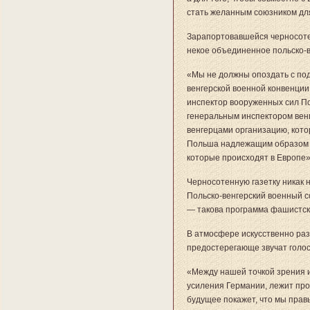
стать желанным союзником для
Зарапортовавшейся черносоте
некое объединенное польско-в
«Мы не должны опоздать с по
венгерской военной конвенци
инспектор вооруженных сил П
генеральным инспектором венг
венгерцами организацию, кото
Польша надлежащим образом п
которые происходят в Европе»
Черносотенную газетку никак н
Польско-венгерский военный с
— такова программа фашистски
В атмосфере искусственно ра
предостерегающе звучат голос
«Между нашей точкой зрения 
усиления Германии, лежит пр
будущее покажет, что мы пра