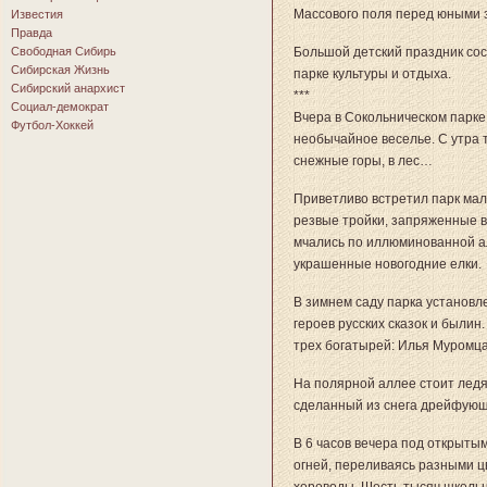
Массового поля перед юными 
Известия
Правда
Свободная Сибирь
Большой детский праздник сос
Сибирская Жизнь
парке культуры и отдыха.
Сибирский анархист
***
Социал-демократ
Вчера в Сокольническом парке
Футбол-Хоккей
необычайное веселье. С утра т
снежные горы, в лес…
Приветливо встретил парк мал
резвые тройки, запряженные в
мчались по иллюминованной ал
украшенные новогодние елки.
В зимнем саду парка установл
героев русских сказок и былин
трех богатырей: Илья Муромц
На полярной аллее стоит лед
сделанный из снега дрейфующ
В 6 часов вечера под открыты
огней, переливаясь разными ц