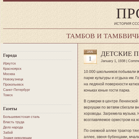
ПР
ИСТОРИЯ ССС
ТАМБОВ И ТАМБВИЧ
ДЕТСКИЕ П
JAN
Города
1
January 1, 1938 |
Comme
Иркутск
Красноярск
10.000 школьников побывали в
Москва
парке культуры и отдыха им. 
Новокузнецк
на ледяной поверхности катко
Прокопьевск
Санкт-Петербург
коньках юные гости парка.
Томск
В сумерки в центре Ленинско
верхушки по ветвям сбегали в
Газеты
хороводы. Загремела музыка. 
Большевистская сталь
возглавляемое оркестром на к
Власть труда
Дело народа
По снежной аллее трактор тяну
Забой
аллее, звеня бубенцами, мчали
Знамя революции