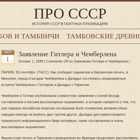
ПРО СССР
ИСТОРИЯ СССР В ГАЗЕТНЫХ ПУБЛИКАЦИЯХ
БОВ И ТАМБВИЧИ
ТАМБОВСКИЕ ДРЕВН
Заявление Гитлера и Чемберлена
OCT
1
October 1, 1938 |
Comments Off
on Заявление Гитлера и Чемберлена
|
ПАРИЖ, 30 сентября. (ТАСС). Как сообщает парижская и берлинская печать, в
Мюнхене, перед отъездом Чемберлена и Даладье состоялись неоднократные
встречи Чемберлена с Гитлером и Даладье с Герингом.
Чемберлен и Гитлер опубликовали
совместное заявление о своей беседе,
составленное в весьма высокопарных выражениях, в котором говорится о том, что
уже германо-английское морское соглашение было «символом желания обоих
народов никогда не воевать друг против друга». Даладье дал корреспонденту
германского информационного бюро интервью, также составленное в очень
высокопарных выражениях.
Фашистская печать в Германия и реакционная во Франции продолжает расхваливать