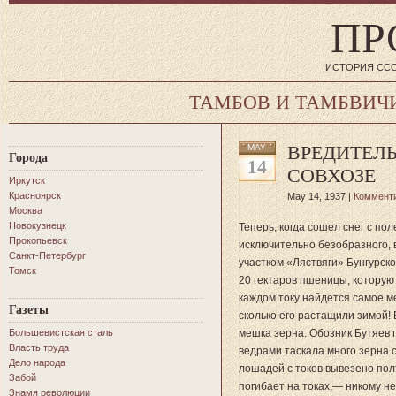
ПР
ИСТОРИЯ ССС
ТАМБОВ И ТАМБВИЧ
ВРЕДИТЕЛ
MAY
Города
14
СОВХОЗЕ
Иркутск
Красноярск
May 14, 1937 |
Коммент
Москва
Новокузнецк
Теперь, когда сошел снег с по
Прокопьевск
исключительно безобразного,
Санкт-Петербург
участком «Ляствяги» Бунгурск
Томск
20 гектаров пшеницы, которую
каждом току
найдется самое ме
Газеты
сколько его растащили зимой!
Большевистская сталь
мешка зерна. Обозник Бутяев 
Власть труда
ведрами таскала много зерна с
Дело народа
лошадей с токов вывезено пол
Забой
погибает на токах,— никому не
Знамя революции