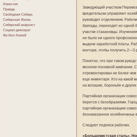
Известия
Заведующий участком Перевоз
Правда
вредительски управляют хозяй
Свободная Сибирь
руководит отделением. Рабочи
Сибирская Жизнь
Сибирский анархист
бригады, переходят из одной б
Социал-демократ
участке стахановцы. Изучение
Футбол-Хоккей
не было ни одного профсоюзн
выдачи заработной платы. Раб
конторе, чтобы получить 2—3 
Понятно, что при таком рукодст
весенне-посевной кампании. 
отремонтирован не более чем
еще инвентаря. Кто на какой м
на вспашке, бороньбе и других
Партийная организации совхоз
берется с безобразиями. Горо
партийную организацию совхоз
безнаказанное хозяйничанье в
Следуют подписи рабочих.
«Большевистская сталь», Нов