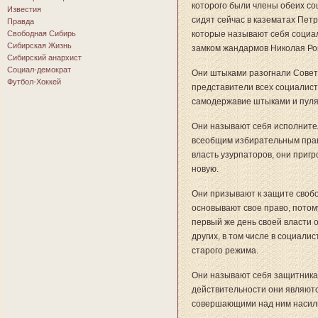
которого были члены обеих со
Известия
сидят сейчас в казематах Пет
Правда
Свободная Сибирь
которые называют себя социал
Сибирская Жизнь
замком жандармов Николая Ро
Сибирский анархист
Социал-демократ
Они штыками разогнали Совет 
Футбол-Хоккей
представители всех социалисти
самодержавие штыками и пуля
Они называют себя исполнител
всеобщим избирательным прав
власть узурпаторов, они пригр
новую.
Они призывают к защите свобо
основывают свое право, потому
первый же день своей власти о
других, в том числе в социали
старого режима.
Они называют себя защитникам
действительности они являют
совершающими над ним насили