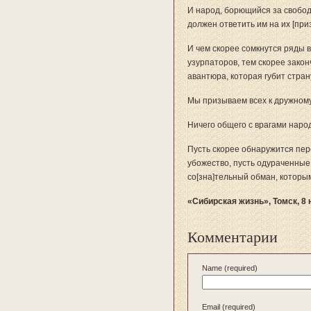
И народ, борющийся за свобод
должен ответить им на их [при
И чем скорее сомкнутся ряды в
узурпаторов, тем скорее зако
авантюра, которая губит стран
Мы призываем всех к дружному
Ничего общего с врагами наро
Пусть скорее обнаружится пер
убожество, пусть одураченные
со[зна]тельный обман, которым
«Сибирская жизнь», Томск, 8 
Комментарии
Name (required)
Email (required)