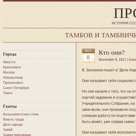
ПР
ИСТОРИЯ ССС
ТАМБОВ И ТАМБВИЧ
Кто они?
NOV
Города
8
November 8, 1917 |
Ком
Иркутск
Красноярск
В. Зензинов пишет в “Деле Нар
Москва
Новокузнецк
Они называют себя социалист
Прокопьевск
Санкт-Петербург
Но они начали с того, что за 
Томск
партий задумали и осуществил
Учредительного Собрания, на 
Газеты
свою волю,
они произвели госу
Большевистская сталь
сложную работу по подготовке
Власть труда
быть может, уже сорвав самое
Дело народа
Забой
Они называют себя исполнител
Знамя революции