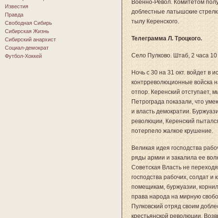
Военно-Револ. Комитетом полу
Известия
доблестные латышские стрелк
Правда
тылу Керенского.
Свободная Сибирь
Сибирская Жизнь
Телеграмма Л. Троцкого.
Сибирский анархист
Социал-демократ
Село Пулково. Штаб, 2 часа 10 
Футбол-Хоккей
Ночь с 30 на 31 окт. войдет в
контрреволюционные войска 
отпор. Керенский отступает, 
Петрограда показали, что умею
и власть демократии. Буржуаз
революции, Керенский пытался 
потерпело жалкое крушение.
Великая идея господства рабо
ряды армии и закалила ее вол
Советская Власть не переход
господства рабочих, солдат и 
помещикам, буржуазии, корнил
права народа на мирную свобо
Пулковский отряд своим добле
крестьянской революции. Возв