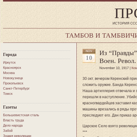
ПР
ИСТОРИЯ ССС
ТАМБОВ И ТАМБВИЧ
Из “Правды”
NOV
Города
10
Воен. Револ.
Иркутск
Красноярск
November 10, 1917 |
Ко
Москва
Новокузнецк
30 окт. вечером Керенский п
Прокопьевск
сложить оружие. Банда Керенс
Санкт-Петербург
Наша артиллерия отвечала и з
Томск
перешли в наступление. Убийс
красногвардейцев заставил ка
Газеты
машины врезались в ряды про
Большевистская сталь
преследуют его. Дан приказ ар
Власть труда
Дело народа
Царское Село взято революци
Забой
***
Знамя революции