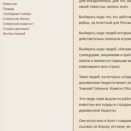
Для обездоленных, для тех, на
Известия
своей тяжестью, вопрос ясен.
Правда
Свободная Сибирь
Выбирать надо тех, кто дейст
Сибирская Жизнь
войны, за почетный для Росси
Сибирский анархист
Социал-демократ
Выбирать надо людей которые
Футбол-Хоккей
действительно перешла в руки 
Выбирать надо людей, обязавш
тунеядцами, хищниками и граб
гибели и являются главными в
охватившего всю страну.
Таких людей, на которых солда
деревенская беднота может ра
Томский Губернск. Комитет Рос
Эти люди сами вышли из рабоче
известны все нужды и страдани
деревенской бедноты.
Они испытаны в боях с павшим
ссылках за борьбу, которую, в