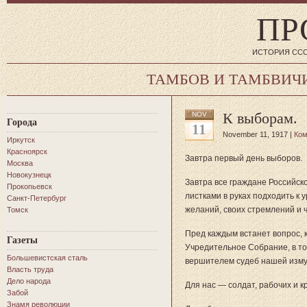
ПР
ИСТОРИЯ ССС
ТАМБОВ И ТАМБВИЧ
К выборам.
NOV
Города
11
November 11, 1917 |
Ком
Иркутск
Красноярск
Завтра первый день выборов.
Москва
Новокузнецк
Завтра все граждане Российск
Прокопьевск
листками в руках подходить к 
Санкт-Петербург
желаний, своих стремлений и 
Томск
Пред каждым встанет вопрос,
к
Газеты
Учредительное Собрание, в то
Большевистская сталь
вершителем судеб нашей изму
Власть труда
Дело народа
Для нас — солдат, рабочих и к
Забой
Знамя революции