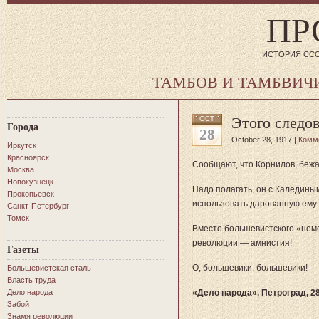
ПР
ИСТОРИЯ ССС
ТАМБОВ И ТАМБВИЧ
Этого следов
OCT
Города
28
October 28, 1917 |
Комм
Иркутск
Красноярск
Сообщают, что Корнилов, бежа
Москва
Новокузнецк
Надо полагать, он с Каледины
Прокопьевск
использовать дарованную ему 
Санкт-Петербург
Томск
Вместо большевистского «нем
революции — амнистия!
Газеты
О, большевики, большевики!
Большевистская сталь
Власть труда
Дело народа
«Дело народа», Петроград, 28
Забой
Знамя революции