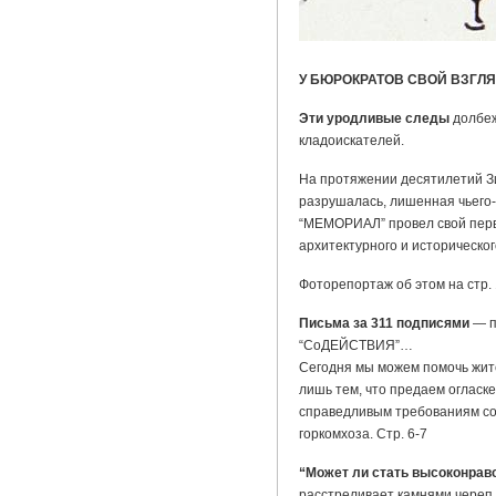
У БЮРОКРАТОВ СВОЙ ВЗГЛ
Эти уродливые следы
долбеж
кладоискателей.
На протяжении десятилетий З
разрушалась, лишенная чьего-
“МЕМОРИАЛ” провел свой перв
архитектурного и историческог
Фоторепортаж об этом на стр. 
Письма за 311 подписями
— п
“СоДЕЙСТВИЯ”…
Сегодня мы можем помочь жит
лишь тем, что предаем огласк
справедливым требованиям со
горкомхоза. Стр. 6-7
“Может ли стать высоконра
расстреливает камнями череп 