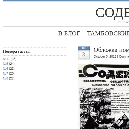
СОД
НЕ ЗА 
В БЛОГ
ТАМБОВСКИЕ
Обложка но
OCT
Номера газеты
3
October 3, 2013 |
Comme
№11
(25)
№5
(24)
№6
(21)
№7
(20)
№8
(22)