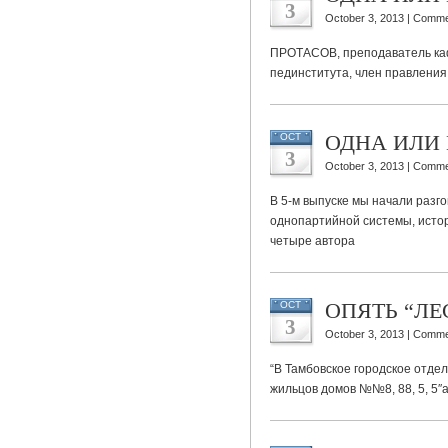
3
October 3, 2013 |
Comme
ПРОТАСОВ, преподаватель ка
пединститута, член правлени
ОДНА ИЛИ 
OCT
3
October 3, 2013 |
Comme
В 5-м выпуске мы начали разг
однопартийной системы, исто
четыре автора
ОПЯТЬ “Л
OCT
3
October 3, 2013 |
Comme
“В Тамбовское городское отд
жильцов домов №№8, 88, 5, 5″а”