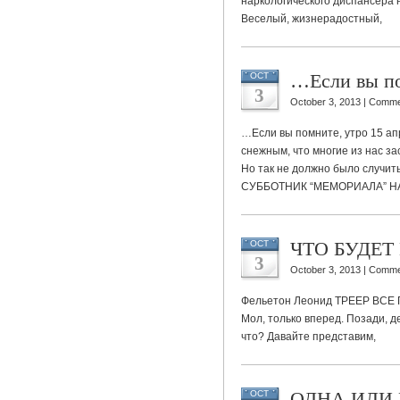
наркологического диспансера н
Веселый, жизнерадостный,
…Если вы п
OCT
3
October 3, 2013 |
Comme
…Если вы помните, утро 15 а
снежным, что многие из нас за
Но так не должно было случит
СУББОТНИК “МЕМОРИАЛА” Н
ЧТО БУДЕТ
OCT
3
October 3, 2013 |
Comme
Фельетон Леонид ТРЕЕР ВСЕ ГО
Мол, только вперед. Позади, де
что? Давайте представим,
ОДНА ИЛИ 
OCT