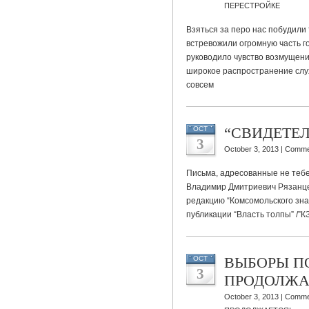
ПЕРЕСТРОЙКЕ
Взяться за перо нас побудили
встревожили огромную часть г
руководило чувство возмущени
широкое распространение слух
совсем
“СВИДЕТЕ
OCT
3
October 3, 2013 |
Comme
Письма, адресованные не тебе,
Владимир Дмитриевич Рязанцев
редакцию “Комсомольского зна
публикации “Власть толпы” /”КЗ
ВЫБОРЫ П
OCT
3
ПРОДОЛЖА
October 3, 2013 |
Comme