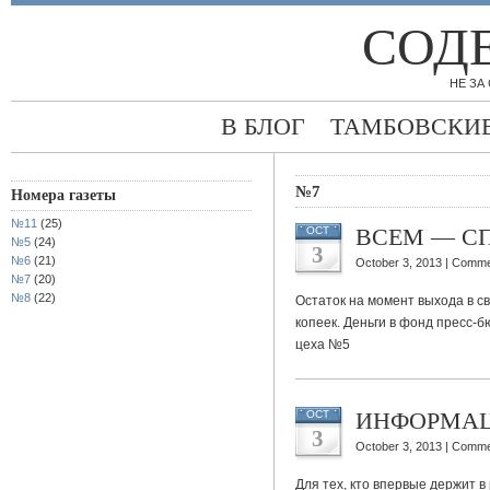
СОД
НЕ ЗА 
В БЛОГ
ТАМБОВСКИЕ
№7
Номера газеты
№11
(25)
ВСЕМ — С
OCT
№5
(24)
3
№6
(21)
October 3, 2013 |
Comme
№7
(20)
№8
(22)
Остаток на момент выхода в с
копеек. Деньги в фонд пресс-б
цеха №5
ИНФОРМА
OCT
3
October 3, 2013 |
Comme
Для тех, кто впервые держит 