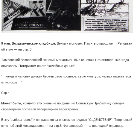
9 мая. Воздвиженское кладбище.
Венки к могилам. Память о прошлом… Репортаж
об этом —
на стр. 3
Тамбовский Вознесенский женский монастырь был основан 1-го октября 1690 года
епископом Питиримом на его “келейные деньги”…
“…каждый человек должен беречь свое прошлое, свою культуру, нельзя отрываться
от истоков…”
Стр.4
Может быть, кому-то это
очень не по душе, но Советскую Прибалтику сегодня
справедливо прозвали лабораторией перестройки.
В эту “лабораторию” и отправился за опытом сотрудник “СоДЕЙСТВИЯ”. Творческий
отчет об этой командировке — на стр.8. Финансовый — на последней странице.