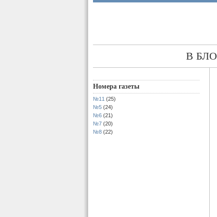
В БЛ
Номера газеты
№11
(25)
№5
(24)
№6
(21)
№7
(20)
№8
(22)