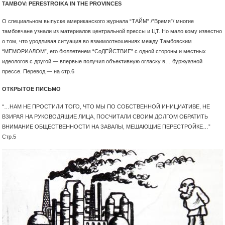
TAMBOV: PERESTROIKA IN THE PROVINCES
О специальном выпуске американского журнала “ТАЙМ” /”Время”/ многие
тамбовчане узнали из материалов центральной прессы и ЦТ. Но мало кому известно
о том, что уродливая ситуация во взаимоотношениях между Тамбовским
“МЕМОРИАЛОМ”, его бюллетенем “СоДЕЙСТВИЕ” с одной стороны и местных
идеологов с другой — впервые получил объективную огласку в… буржуазной
прессе. Перевод — на стр.6
ОТКРЫТОЕ ПИСЬМО
“…НАМ НЕ ПРОСТИЛИ ТОГО, ЧТО МЫ ПО СОБСТВЕННОЙ ИНИЦИАТИВЕ, НЕ
ВЗИРАЯ НА РУКОВОДЯЩИЕ ЛИЦА, ПОСЧИТАЛИ СВОИМ ДОЛГОМ ОБРАТИТЬ
ВНИМАНИЕ ОБЩЕСТВЕННОСТИ НА ЗАВАЛЫ, МЕШАЮЩИЕ ПЕРЕСТРОЙКЕ…”
Стр.5