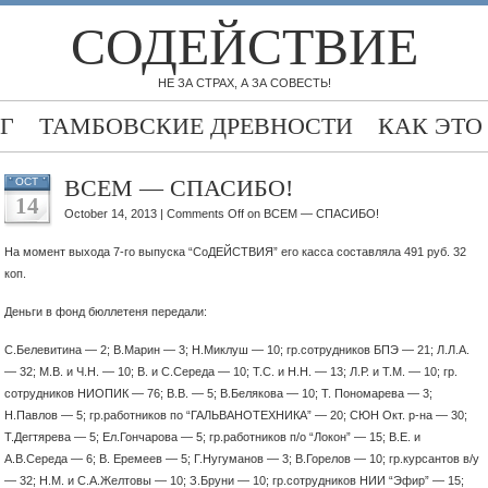
СОДЕЙСТВИЕ
НЕ ЗА СТРАХ, А ЗА СОВЕСТЬ!
ОГ
ТАМБОВСКИЕ ДРЕВНОСТИ
КАК ЭТО
ВСЕМ — СПАСИБО!
OCT
14
October 14, 2013 |
Comments Off
on ВСЕМ — СПАСИБО!
На момент выхода 7-го выпуска “СоДЕЙСТВИЯ” его касса составляла 491 руб. 32
коп.
Деньги в фонд бюллетеня передали:
С.Белевитина — 2; В.Марин — 3; Н.Миклуш — 10; гр.сотрудников БПЭ — 21; Л.Л.А.
— 32;
М.В. и Ч.Н. — 10; В. и С.Середа — 10; Т.С. и Н.Н. — 13; Л.Р. и Т.М. — 10; гр.
сотрудников НИОПИК — 76; В.В. — 5; В.Белякова — 10; Т. Пономарева — 3;
Н.Павлов — 5; гр.работников по “ГАЛЬВАНОТЕХНИКА” — 20; СЮН Окт. р-на — 30;
Т.Дегтярева — 5; Ел.Гончарова — 5; гр.работников п/о “Локон” — 15; В.Е. и
А.В.Середа — 6; В. Еремеев — 5; Г.Нугуманов — 3; В.Горелов — 10; гр.курсантов в/у
— 32; Н.М. и С.А.Желтовы — 10; З.Бруни — 10; гр.сотрудников НИИ “Эфир” — 15;