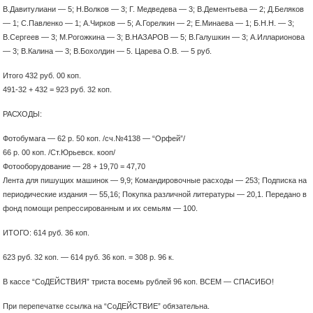
В.Давитулиани — 5; Н.Волков — 3; Г. Медведева — 3; В.Дементьева — 2; Д.Беляков
— 1; С.Павленко — 1; А.Чирков — 5; А.Горелкин — 2; Е.Минаева — 1; Б.Н.Н. — 3;
В.Сергеев — 3; М.Рогожкина — 3; В.НАЗАРОВ — 5; В.Галушкин — 3; А.Илларионова
— 3; В.Калина — 3; В.Бохолдин — 5. Царева О.В. — 5 руб.
Итого 432 руб. 00 коп.
491-32 + 432 = 923 руб. 32 коп.
РАСХОДЫ:
Фотобумага — 62 р. 50 коп. /сч.№4138 — “Орфей”/
66 р. 00 коп. /Ст.Юрьевск. кооп/
Фотооборудование — 28 + 19,70 = 47,70
Лента для пишущих машинок — 9,9; Командировочные расходы — 253; Подписка на
периодические издания — 55,16; Покупка различной литературы — 20,1. Передано в
фонд помощи репрессированным и их семьям — 100.
ИТОГО: 614 руб. 36 коп.
623 руб. 32 коп. — 614 руб. 36 коп. = 308 р. 96 к.
В кассе “СоДЕЙСТВИЯ” триста восемь рублей 96 коп. ВСЕМ — СПАСИБО!
При перепечатке ссылка на “СоДЕЙСТВИЕ” обязательна.