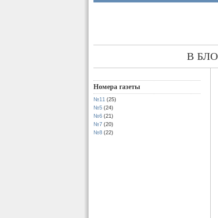
В БЛ
Номера газеты
№11
(25)
№5
(24)
№6
(21)
№7
(20)
№8
(22)