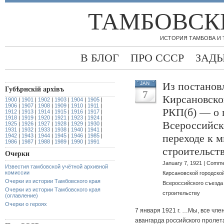
ТАМБОВСК
ИСТОРИЯ ТАМБОВА И
В БЛОГ
ПРО СССР
ЗАД
Из постанов
JAN
Губѣрнскiй архiвъ
7
Кирсановско
1900
|
1901
|
1902
|
1903
|
1904
|
1905
|
1906
|
1907
|
1908
|
1909
|
1910
|
1911
|
РКП(б) — о 
1912
|
1913
|
1914
|
1915
|
1916
|
1917
|
1918
|
1919
|
1920
|
1921
|
1923
|
1924
|
Всероссийск
1925
|
1926
|
1927
|
1928
|
1929
|
1930
|
1931
|
1932
|
1933
|
1938
|
1940
|
1941
|
переходе к 
1942
|
1943
|
1944
|
1945
|
1946
|
1985
|
1986
|
1987
|
1988
|
1989
|
1990
|
1991
строительст
Очерки
January 7, 1921 |
Comme
Известия тамбовской учётной архивной
комиссии
Кирсановской городской
Очерки из истории Тамбовского края
Всероссийского съезда
Очерки из истории Тамбовского края
строительству
(оглавление)
Очерки о героях
7 января 1921 г. …Мы, все чле
авангарда российского пролет