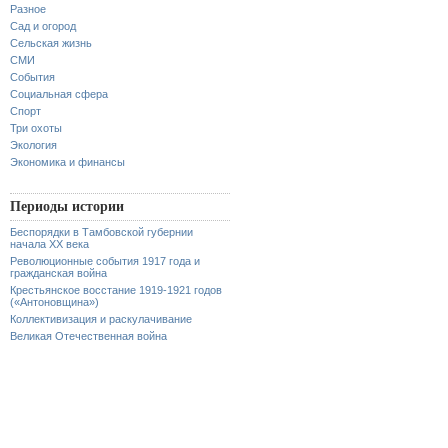
Разное
Сад и огород
Сельская жизнь
СМИ
События
Социальная сфера
Спорт
Три охоты
Экология
Экономика и финансы
Периоды истории
Беспорядки в Тамбовской губернии
начала XX века
Революционные события 1917 года и
гражданская война
Крестьянское восстание 1919-1921 годов
(«Антоновщина»)
Коллективизация и раскулачивание
Великая Отечественная война