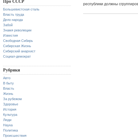
Про СССР
республики должны сгруппиров
Большевистская сталь
Власть труда
Дело народа
Забой
Знамя революции
Известия
Свободная Сибирь
Сибирская Жизнь
Сибирский анархист
Социал-демократ
Рубрики
Авто
В быту
Власть
Жизнь
За рубежом
Здоровье
История
Культура
Люди
Наука
Политика
Происшествия