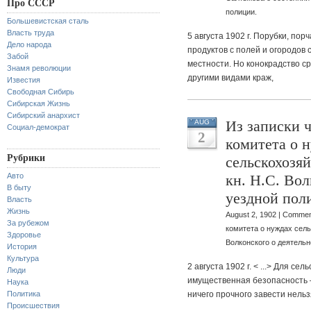
Про СССР
полиции.
Большевистская сталь
Власть труда
5 августа 1902 г. Порубки, пор
Дело народа
продуктов с полей и огородов
Забой
местности. Но конокрадство с
Знамя революции
другими видами краж,
Известия
Свободная Сибирь
Сибирская Жизнь
Сибирский анархист
Из записки ч
AUG
Социал-демократ
2
комитета о 
Рубрики
сельскохозя
Авто
кн. Н.С. Вол
В быту
уездной пол
Власть
Жизнь
August 2, 1902 |
Commen
За рубежом
комитета о нуждах сел
Здоровье
Волконского о деятельн
История
Культура
2 августа 1902 г. < ...> Для сел
Люди
имущественная безопасность 
Наука
Политика
ничего прочного завести нельз
Происшествия