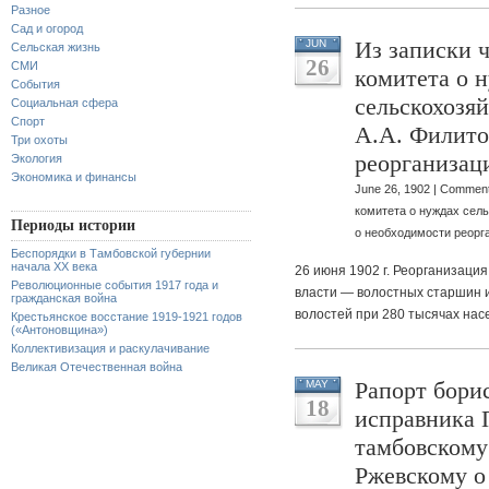
Разное
Сад и огород
Из записки 
JUN
Сельская жизнь
26
СМИ
комитета о 
События
сельскохозя
Социальная сфера
Спорт
А.А. Филито
Три охоты
реорганизац
Экология
Экономика и финансы
June 26, 1902 |
Comment
комитета о нуждах сел
Периоды истории
о необходимости реорг
Беспорядки в Тамбовской губернии
начала XX века
26 июня 1902 г. Реорганизаци
Революционные события 1917 года и
власти — волостных старшин и 
гражданская война
волостей при 280 тысячах нас
Крестьянское восстание 1919-1921 годов
(«Антоновщина»)
Коллективизация и раскулачивание
Великая Отечественная война
Рапорт борис
MAY
18
исправника 
тамбовскому
Ржевскому о