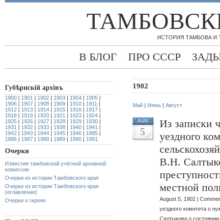
ТАМБОВСК
ИСТОРИЯ ТАМБОВА И
В БЛОГ
ПРО СССР
ЗАД
1902
Губѣрнскiй архiвъ
1900
|
1901
|
1902
|
1903
|
1904
|
1905
|
1906
|
1907
|
1908
|
1909
|
1910
|
1911
|
Май
|
Июнь
|
Август
1912
|
1913
|
1914
|
1915
|
1916
|
1917
|
1918
|
1919
|
1920
|
1921
|
1923
|
1924
|
Из записки 
AUG
1925
|
1926
|
1927
|
1928
|
1929
|
1930
|
1931
|
1932
|
1933
|
1938
|
1940
|
1941
|
5
1942
|
1943
|
1944
|
1945
|
1946
|
1985
|
уездного ко
1986
|
1987
|
1988
|
1989
|
1990
|
1991
сельскохозя
Очерки
В.Н. Салтык
Известия тамбовской учётной архивной
комиссии
преступности
Очерки из истории Тамбовского края
местной пол
Очерки из истории Тамбовского края
(оглавление)
August 5, 1902 |
Commen
Очерки о героях
уездного комитета о н
Салтыкова о состоянии 