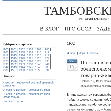
ТАМБОВСК
ИСТОРИЯ ТАМБОВА И
В БЛОГ
ПРО СССР
ЗАД
1932
Губѣрнскiй архiвъ
1900
|
1901
|
1902
|
1903
|
1904
|
1905
|
1906
|
1907
|
1908
|
1909
|
1910
|
1911
|
Январь
|
Март
|
Октябрь
1912
|
1913
|
1914
|
1915
|
1916
|
1917
|
1918
|
1919
|
1920
|
1921
|
1923
|
1924
|
Постановлен
OCT
1925
|
1926
|
1927
|
1928
|
1929
|
1930
|
1931
|
1932
|
1933
|
1938
|
1940
|
1941
|
17
1942
|
1943
|
1944
|
1945
|
1946
|
1985
|
облисполком
1986
|
1987
|
1988
|
1989
|
1990
|
1991
товарно-жив
Очерки
October 17, 1932 |
Comm
Известия тамбовской учётной архивной
комиссии
облисполкома о развит
Очерки из истории Тамбовского края
Очерки из истории Тамбовского края
В лице колхозных товарных ф
(оглавление)
найдена форма создания обоб
Очерки о героях
птицеводства, наиболее соот
развития колхозного хозяйств