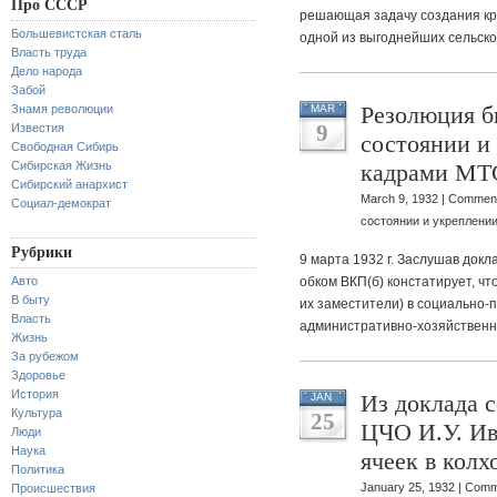
Про СССР
решающая задачу создания кр
Большевистская сталь
одной из выгоднейших сельск
Власть труда
Дело народа
Забой
Резолюция б
Знамя революции
MAR
9
Известия
состоянии и
Свободная Сибирь
Сибирская Жизнь
кадрами МТ
Сибирский анархист
March 9, 1932 |
Comment
Социал-демократ
состоянии и укреплени
Рубрики
9 марта 1932 г. Заслушав докл
Авто
обком ВКП(б) констатирует, ч
В быту
их заместители) в социально-
Власть
административно-хозяйственн
Жизнь
За рубежом
Здоровье
История
Из доклада 
JAN
Культура
25
ЦЧО И.У. Ив
Люди
Наука
ячеек в кол
Политика
January 25, 1932 |
Comm
Происшествия