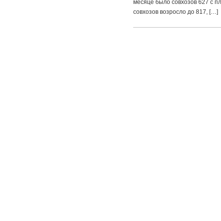
месяце было совхозов 627 с пл
совхозов возросло до 817, […]