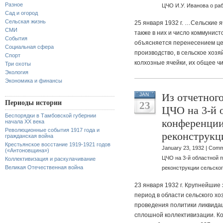
Разное
ЦЧО И.У. Иванова о раб
Сад и огород
Сельская жизнь
25 января 1932 г. …Сельские я
СМИ
также в них и число коммунист
События
объясняется перенесением цен
Социальная сфера
производство, в сельское хозя
Спорт
колхозные ячейки, их общее чи
Три охоты
Экология
Экономика и финансы
Из отчетног
JAN
Периоды истории
23
ЦЧО на 3-й 
Беспорядки в Тамбовской губернии
конференции
начала XX века
Революционные события 1917 года и
реконструкци
гражданская война
Крестьянское восстание 1919-1921 годов
January 23, 1932 |
Comm
(«Антоновщина»)
ЦЧО на 3-й областной п
Коллективизация и раскулачивание
Великая Отечественная война
реконструкции сельског
23 января 1932 г. Крупнейшие
период в области сельского хо
проведения политики ликвидац
сплошной коллективизации. Ко