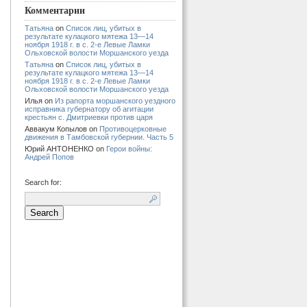
Комментарии
Татьяна
on
Список лиц, убитых в
результате кулацкого мятежа 13—14
ноября 1918 г. в с. 2-е Левые Ламки
Ольховской волости Моршанского уезда
Татьяна
on
Список лиц, убитых в
результате кулацкого мятежа 13—14
ноября 1918 г. в с. 2-е Левые Ламки
Ольховской волости Моршанского уезда
Илья
on
Из рапорта моршанского уездного
исправника губернатору об агитации
крестьян с. Дмитриевки против царя
Аввакум Копылов
on
Противоцерковные
движения в Тамбовской губернии. Часть 5
Юрий АНТОНЕНКО
on
Герои войны:
Андрей Попов
Search for: