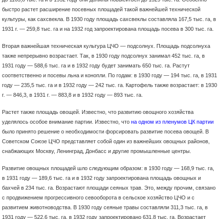
быстро растет расширение посевных площадей такой важнейшей технической
культуры, как сахсвекла. В 1930 году площадь сахсвеклы составляла 167,5 тыс. га, в
1931 г. — 259,8 тыс. га и на 1932 год запроектирована площадь посева в 300 тыс. га.
Вторая важнейшая техническая культура ЦЧО — подсолнух. Площадь подсолнуха
также непрерывно возрастает. Так, в 1930 году подсолнух занимал 452 тыс. га, в
1931 году — 588,6 тыс. га и в 1932 году будет занимать 650 тыс. га. Растут
соответственно и посевы льна и конопли. По годам: в 1930 году — 194 тыс. га, в 1931
году — 235,5 тыс. га и в 1932 году — 242 тыс. га. Картофель также возрастает: в 1930
г. — 846,3, в 1931 г. — 883,8 и в 1932 году — 893 тыс. га.
Растет также площадь овощей. Известно, что развитию овощного хозяйства
уделялось особое внимание партии. Известно, что
на одном из пленумов ЦК партии
было принято решение о необходимости форсировать развитие посева овощей. В
Советском Союзе ЦЧО представляет собой один из важнейших овощных районов,
снабжающих Москву, Ленинград, Донбасс и другие промышленные центры.
Развитие овощных площадей шло следующим образом: в 1930 году — 168,9 тыс. га,
в 1931 году — 189,6 тыс. га и в 1932 году запроектирована площадь овощных и
бахчей в 234 тыс. га. Возрастают площади сеяных трав. Это, между прочим, связано
с продвижением прогрессивного севооборота в сельское хозяйство ЦЧО и с
развитием животноводства. В 1930 году сеяные травы составляли 311,3 тыс. га, в
1931 году — 522,6 тыс. га. в 1932 году запроектировано 631,8 тыс. га. Возрастает