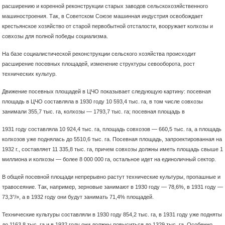
расширению и коренной реконструкции старых заводов сельскохозяйственного
машиностроения. Так, в Советском Союзе машинная индустрия освобождает
крестьянское хозяйство от старой первобытной отсталости, вооружает колхозы и
совхозы для полной победы социализма.
На базе социалистической реконструкции сельского хозяйства происходит
расширение посевных площадей, изменение структуры севооборота, рост
технических культур.
Движение посевных площадей в ЦЧО показывает следующую картину: посевная
площадь в ЦЧО составляла в 1930 году 10 593,4 тыс. га, в том числе совхозы
занимали 355,7 тыс. га, колхозы — 1793,7 тыс. га; посевная площадь в
1931 году составляла 10 924,4 тыс. га, площадь совхозов — 660,5 тыс. га, а площадь
колхозов уже поднялась до 5510,6 тыс. га. Посевная площадь, запроектированная на
1932 г., составляет 11 335,8 тыс. га, причем совхозы должны иметь площадь свыше 1
миллиона и колхозы — более 8 000 000 га, остальное идет на единоличный сектор.
В общей посевной площади непрерывно растут технические культуры, пропашные и
травосеяние. Так, например, зерновые занимают в 1930 году — 78,6%, в 1931 году —
73,3°/», а в 1932 году они будут занимать 71,4% площадей.
Технические культуры составляли в 1930 году 854,2 тыс. га, в 1931 году уже подняты
до 1163,8 тыс. га и в 1932 году они должны повыситься до 1329 тыс. га. Особенно