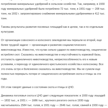
потребление минеральных удобрений в сельском хозяйстве. Так, например, в 1930
году минеральных удобрений было потреблено 72 тыс. тони, в 1931 году — 208 тыс.
тонн, на 1932 г. запроектировано снабжение минеральными удобрениями в 412 тыс.
тонн.
Таковы результаты развития посевных площадей как в целом, так и по отдельным
культурам.
От организации совхозного и колхозного земледелия мы перешли ко второй, еще
более трудной задаче — организации и развитию социалистического
животноводства. Известно, что кулак сильно ударил по животноводству, хищнически
истреблял скот. Сказались на животноводстве и неустойчивость кормовой базы,
отсталость единоличного животноводства, неприспособленность его к новым
условиям, к переходу от единоличного крестьянского хозяйства к колхозному. Все
это очень остро и болезненно сказалось на животноводстве. Мы не сумели еще
полностью перекрыть потери от хищнического истребления скота и птицы за эти
годы.
Об этом говорят данные о состоянии скота и птицы в ЦЧО.
Динамика поголовья скота в ЦЧО дает следующие показатели: в 1930 году лошадей
— 1832 тыс., в 1931 г. — 1686 тыс.; крупного рогатого скота в 1930 году
насчитывалось 2584 тыс. голов, в 1931 году — 2646 тыс. голов; свиней в 1930 году —