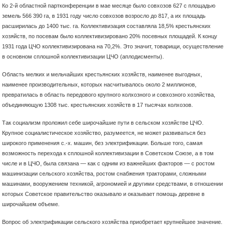
Ко 2-й областной партконференции в мае месяце было совхозов 627 с площадью
земель 566 390 га, в 1931 году число совхозов возросло до 817, а их площадь
расширилась до 1400 тыс. га. Коллективизация составляла 18,5% крестьянских
хозяйств, по посевам было коллективизировано 20% посевных площадей. К концу
1931 года ЦЧО коллективизирована на 70,2%. Это значит, товарищи, осуществление
в основном сплошной коллективизации ЦЧО (аплодисменты).
Область мелких и мельчайших крестьянских хозяйств, наименее выгодных,
наименее производительных, которых насчитывалось около 2 миллионов,
превратилась в область передового крупного колхозного и совхозного хозяйства,
объединяющую 1308 тыс. крестьянских хозяйств в 17 тысячах колхозов.
Так социализм проложил себе широчайшие пути в сельском хозяйстве ЦЧО.
Крупное социалистическое хозяйство, разумеется, не может развиваться без
широкого применения с.-х. машин, без электрификации. Больше того, самая
возможность перехода к сплошной коллективизации в Советском Союзе, а в том
числе и в ЦЧО, была связана — как с одним из важнейших факторов — с ростом
машинизации сельского хозяйства, ростом снабжения тракторами, сложными
машинами, вооружением техникой, агрономией и другими средствами, в отношении
которых Советское правительство оказывало и оказывает помощь деревне в
широчайшем объеме.
Вопрос об электрификации сельского хозяйства приобретает крупнейшее значение.