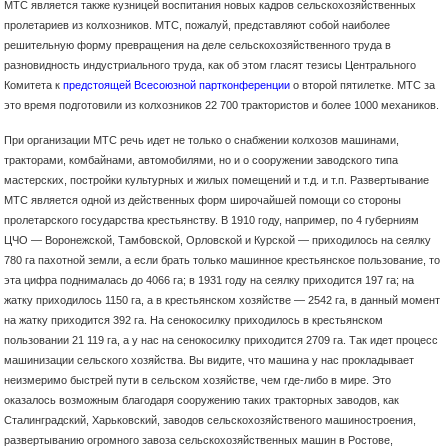
МТС является также кузницей воспитания новых кадров сельскохозяйственных
пролетариев из колхозников. МТС, пожалуй, представляют собой наиболее
решительную форму превращения на деле сельскохозяйственного труда в
разновидность индустриального труда, как об этом гласят тезисы Центрального
Комитета к
предстоящей Всесоюзной партконференции
о второй пятилетке. МТС за
это время подготовили из колхозников 22 700 трактористов и более 1000 механиков.
При организации МТС речь идет не только о снабжении колхозов машинами,
тракторами, комбайнами, автомобилями, но и о сооружении заводского типа
мастерских, постройки культурных и жилых помещений и т.д. и т.п. Развертывание
МТС является одной из действенных форм широчайшей помощи со стороны
пролетарского государства крестьянству. В 1910 году, например, по 4 губерниям
ЦЧО — Воронежской, Тамбовской, Орловской и Курской — приходилось на сеялку
780 га пахотной земли, а если брать только машинное крестьянское пользование, то
эта цифра поднималась до 4066 га; в 1931 году на сеялку приходится 197 га; на
жатку приходилось 1150 га, а в крестьянском хозяйстве — 2542 га, в данный момент
на жатку приходится 392 га. На сенокосилку приходилось в крестьянском
пользовании 21 119 га, а у нас на сенокосилку приходится 2709 га. Так идет процесс
машинизации сельского хозяйства. Вы видите, что машина у нас прокладывает
неизмеримо быстрей пути в сельском хозяйстве, чем где-либо в мире. Это
оказалось возможным благодаря сооружению таких тракторных заводов, как
Сталинградский, Харьковский, заводов сельскохозяйственого машиностроения,
развертыванию огромного завоза сельскохозяйственных машин в Ростове,