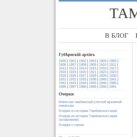
ТА
В БЛОГ
Губѣрнскiй архiвъ
1900
|
1901
|
1902
|
1903
|
1904
|
1905
|
1906
|
1907
|
1908
|
1909
|
1910
|
1911
|
1912
|
1913
|
1914
|
1915
|
1916
|
1917
|
1918
|
1919
|
1920
|
1921
|
1923
|
1924
|
1925
|
1926
|
1927
|
1928
|
1929
|
1930
|
1931
|
1932
|
1933
|
1938
|
1940
|
1941
|
1942
|
1943
|
1944
|
1945
|
1946
|
1985
|
1986
|
1987
|
1988
|
1989
|
1990
|
1991
Очерки
Известия тамбовской учётной архивной
комиссии
Очерки из истории Тамбовского края
Очерки из истории Тамбовского края
(оглавление)
Очерки о героях