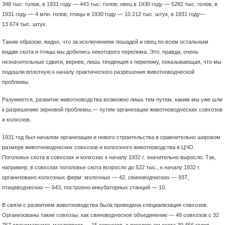
348 тыс. голов, в 1931 году — 443 тыс. голов; овец в 1930 году — 5282 тыс. голов, в
1931 году — 4 млн. голов; птицы в 1930 году — 10 212 тыс. штук, в 1931 году—
13 674 тыс. штук.
Таким образом, видно, что за исключением лошадей и овец по всем остальным
видам скота и птицы мы добились некоторого перелома. Это, правда, очень
незначительные сдвиги, вернее, лишь тенденция к перелому, показывающая, что мы
подошли вплотную к началу практического разрешения животноводческой
проблемы.
Разумеется, развитие животноводства возможно лишь тем путем, каким мы уже шли
к разрешению зерновой проблемы,— путем организации животноводческих совхозов
и колхозов.
1931 год был началом организации и нового строительства в сравнительно широком
размере животноводческих совхозов и колхозного животноводства в ЦЧО.
Поголовье скота в совхозах и колхозах к началу 1932 г. значительно выросло. Так,
например, в совхозах поголовье скота возросло до 522 тыс., к началу 1932 г.
организовано колхозных ферм: молочных — 42, свиноводческих — 937,
птицеводческих — 643, построено инкубаторных станций — 10.
В связи с развитием животноводства была проведена специализация совхозов.
Организованы такие совхозы, как свиноводческое объединение — 49 совхозов с 32