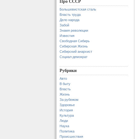
Про СССР
Большевистская сталь
Власть труда
Дело народа
Забой
Знамя революции
Известия
Свободная Сибирь
Сибирская Жизнь
Сибирский анархист
Социал-демократ
Рубрики
Авто
В быту
Власть
Жизнь
За рубежом
Здоровье
История
Культура
Люди
Наука
Политика
Происшествия