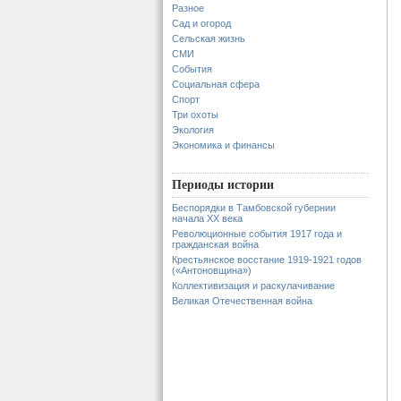
Разное
Сад и огород
Сельская жизнь
СМИ
События
Социальная сфера
Спорт
Три охоты
Экология
Экономика и финансы
Периоды истории
Беспорядки в Тамбовской губернии
начала XX века
Революционные события 1917 года и
гражданская война
Крестьянское восстание 1919-1921 годов
(«Антоновщина»)
Коллективизация и раскулачивание
Великая Отечественная война