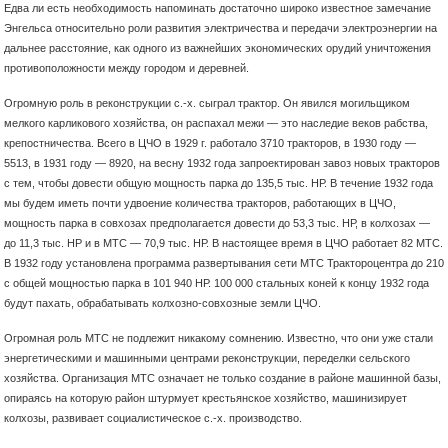
Едва ли есть необходимость напоминать достаточно широко известное замечание
Энгельса относительно роли развития электричества и передачи электроэнергии на
дальнее расстояние, как одного из важнейших экономических орудий уничтожения
противоположности между городом и деревней.
Огромную роль в реконструкции с.-х. сыграл трактор. Он явился могильщиком
мелкого карликового хозяйства, он распахал межи — это наследие веков рабства,
крепостничества. Всего в ЦЧО в 1929 г. работало 3710 тракторов, в 1930 году —
5513, в 1931 году — 8920, на весну 1932 года запроектирован завоз новых тракторов
с тем, чтобы довести общую мощность парка до 135,5 тыс. НР. В течение 1932 года
мы будем иметь почти удвоение количества тракторов, работающих в ЦЧО,
мощность парка в совхозах предполагается довести до 53,3 тыс. НР, в колхозах —
до 11,3 тыс. НР и в МТС — 70,9 тыс. НР. В настоящее время в ЦЧО работает 82 МТС.
В 1932 году установлена программа развертывания сети МТС Трактороцентра до 210
с общей мощностью парка в 101 940 НР. 100 000 стальных коней к концу 1932 года
будут пахать, обрабатывать колхозно-совхозные земли ЦЧО.
Огромная роль МТС не подлежит никакому сомнению. Известно, что они уже стали
энергетическими и машинными центрами реконструкции, переделки сельского
хозяйства. Организация МТС означает не только создание в районе машинной базы,
опираясь на которую район штурмует крестьянское хозяйство, машинизирует
колхозы, развивает социалистическое с.-х. производство.