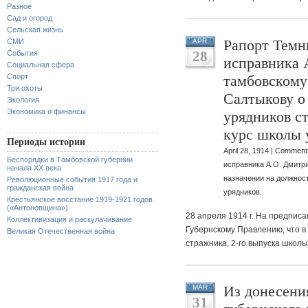
Разное
Сад и огород
Сельская жизнь
Рапорт Темн
СМИ
APR
28
События
исправника 
Социальная сфера
Спорт
тамбовскому
Три охоты
Салтыкову о
Экология
Экономика и финансы
урядников с
курс школы 
Периоды истории
April 28, 1914 |
Comments
Беспорядки в Тамбовской губернии
исправника А.О. Дмитр
начала XX века
назначении на должнос
Революционные события 1917 года и
гражданская война
урядников.
Крестьянское восстание 1919-1921 годов
(«Антоновщина»)
28 апреля 1914 г. На предписа
Коллективизация и раскулачивание
Губернскому Правлению, что в
Великая Отечественная война
стражника, 2-го выпуска школы
Из донесени
MAR
31