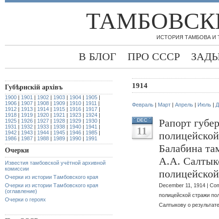
ТАМБОВСК
ИСТОРИЯ ТАМБОВА И
В БЛОГ
ПРО СССР
ЗАД
1914
Губѣрнскiй архiвъ
1900
|
1901
|
1902
|
1903
|
1904
|
1905
|
1906
|
1907
|
1908
|
1909
|
1910
|
1911
|
Февраль
|
Март
|
Апрель
|
Июль
|
Д
1912
|
1913
|
1914
|
1915
|
1916
|
1917
|
1918
|
1919
|
1920
|
1921
|
1923
|
1924
|
Рапорт губе
DEC
1925
|
1926
|
1927
|
1928
|
1929
|
1930
|
1931
|
1932
|
1933
|
1938
|
1940
|
1941
|
11
1942
|
1943
|
1944
|
1945
|
1946
|
1985
|
полицейской
1986
|
1987
|
1988
|
1989
|
1990
|
1991
Балабина та
Очерки
А.А. Салтыко
Известия тамбовской учётной архивной
комиссии
полицейской
Очерки из истории Тамбовского края
Очерки из истории Тамбовского края
December 11, 1914 |
Com
(оглавление)
полицейской стражи по
Очерки о героях
Салтыкову о результат