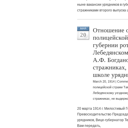
ныне вакансии урядников в г
стражниками второго выпуска 
Отношение о
MAR
20
полицейской
губернии ро
Лебедянском
А.Ф. Богдан
стражниках,
школе урядн
March 20, 1914 |
Commen
полицейской стражи Та
Лебедянскому уездному
стражниках, не выдерж
20 марта 1914 г. Милостивый 
Превосходительство Председа
урядников, Вице-губернатор 
Вам передать,