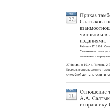
Приказ тамб
FEB
27
Салтыкова п
взаимоотно
чиновников 
изданиями.
February 27, 1914 |
Comm
Салтыкова по полиции 
чиновников с периодич
27 февраля 1914 г. Пристав 2-
Крылов, в опровержение поме
служебной деятельности чинов
Отношение т
FEB
11
А.А. Салтык
исправнику 