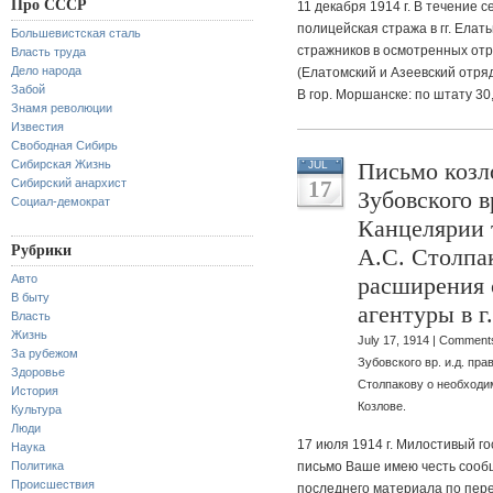
Про СССР
11 декабря 1914 г. В течение
полицейская стража в гг. Елат
Большевистская сталь
стражников в осмотренных отря
Власть труда
Дело народа
(Елатомский и Азеевский отряды
Забой
В гор. Моршанске: по штату 30,
Знамя революции
Известия
Свободная Сибирь
Сибирская Жизнь
Письмо козл
JUL
Сибирский анархист
17
Зубовского в
Социал-демократ
Канцелярии 
Рубрики
А.С. Столпа
Авто
расширения 
В быту
агентуры в г
Власть
Жизнь
July 17, 1914 |
Comments
За рубежом
Зубовского вр. и.д. пр
Здоровье
Столпакову о необходим
История
Козлове.
Культура
Люди
17 июля 1914 г. Милостивый го
Наука
Политика
письмо Ваше имею честь сообщ
Происшествия
последнего материала по пере