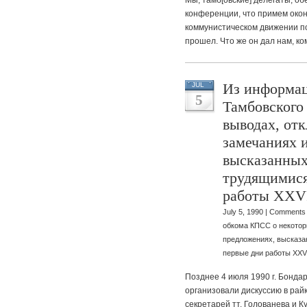
Мы, тамб[овские] делегаты, 
конференции, что примем окон
коммунистическом движении пос
прошел. Что же он дал нам, ко
Из информац
JUL
5
Тамбовского
выводах, от
замечаниях 
высказанных
трудящимися
работы XXVI
July 5, 1990 |
Comments 
обкома КПСС о некотор
предложениях, высказа
первые дни работы XXV
Позднее 4 июля 1990 г. Бонда
организовали дискуссию в райко
секретарей тт. Голованева и К