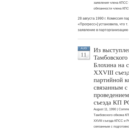
заявления члена КПСС 
обязанности члена КП
28 августа 1990 г. Комиссия п
«Прогресс»] установила, что т.
заявление в парторганизацию
Из выступле
AUG
11
Тамбовског
Блохина на 
XXVIII съез
партийной к
связанным с
проведением
съезда КП 
August 11, 1990 |
Commen
Тамбовского обкома КП
XXVIII съезда КПСС и 
связанным с подготовко