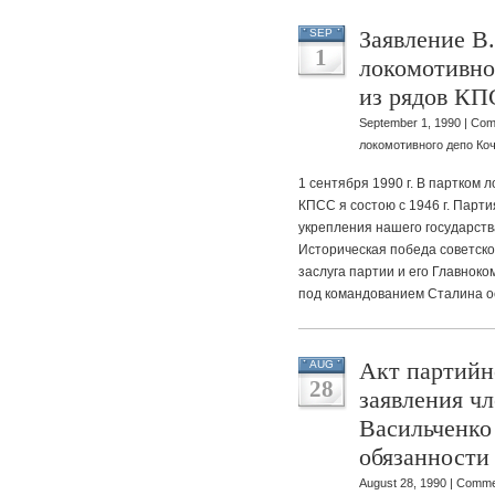
Заявление В.
SEP
1
локомотивно
из рядов К
September 1, 1990 |
Com
локомотивного депо Ко
1 сентября 1990 г. В партком
КПСС я состою с 1946 г. Парт
укрепления нашего государств
Историческая победа советског
заслуга партии и его Главнок
под командованием Сталина 
Акт партийн
AUG
28
заявления ч
Васильченко
обязанности
August 28, 1990 |
Comme