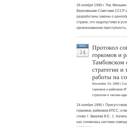
26 ноября 1990 г. Тов. Меньки
Верховными Советами СССР и 
разработаны законы о ценооб
стране, что недопустимо в усл
организованная преступность,
Протокол со
NOV
24
горкомов и 
Тамбовском 
стратегии и
работы на с
November 24, 1990 |
Com
горкомов и райкомов К
стратегии и тактики ид
24 ноября 1990 г. Присутство
горкомов, райкомов КПСС, от
слово т. Зверева В.Е.: 1. Начи
нас сложилась система совещ