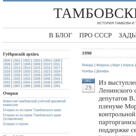
ТАМБОВСК
ИСТОРИЯ ТАМБОВА И
В БЛОГ
ПРО СССР
ЗАД
1990
Губѣрнскiй архiвъ
1900
|
1901
|
1902
|
1903
|
1904
|
1905
|
1906
|
1907
|
1908
|
1909
|
1910
|
1911
|
Январь
|
Февраль
|
Март
|
Апрель
1912
|
1913
|
1914
|
1915
|
1916
|
1917
|
Ноябрь
|
Декабрь
1918
|
1919
|
1920
|
1921
|
1923
|
1924
|
1925
|
1926
|
1927
|
1928
|
1929
|
1930
|
1931
|
1932
|
1933
|
1938
|
1940
|
1941
|
Из выступле
DEC
1942
|
1943
|
1944
|
1945
|
1946
|
1985
|
29
1986
|
1987
|
1988
|
1989
|
1990
|
1991
Ленинского 
Очерки
депутатов В
Известия тамбовской учётной архивной
пленуме Мор
комиссии
Очерки из истории Тамбовского края
контрольной
Очерки из истории Тамбовского края
(оглавление)
парторганиз
Очерки о героях
поддержке с