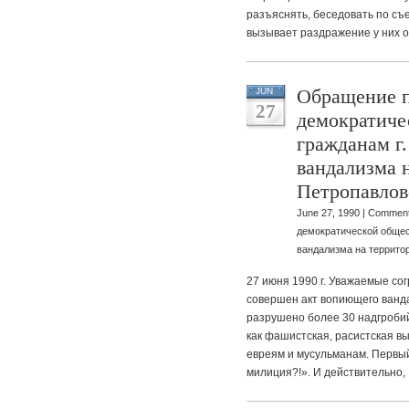
разъяснять, беседовать по съ
вызывает раздражение у них о
Обращение п
JUN
27
демократиче
гражданам г.
вандализма 
Петропавлов
June 27, 1990 |
Comment
демократической общест
вандализма на террито
27 июня 1990 г. Уважаемые сог
совершен акт вопиющего ванд
разрушено более 30 надгробий
как фашистская, расистская в
евреям и мусульманам. Первый
милиция?!». И действительно,