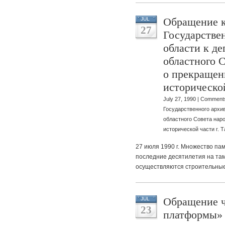
Обращение к
JUL
27
Государстве
области к д
областного 
о прекращен
исторической
July 27, 1990 |
Comments
Государственного архи
областного Совета нар
исторической части г. 
27 июля 1990 г. Множество па
последние десятилетия на та
осуществляются строительны
Обращение ч
JUL
23
платформы» 