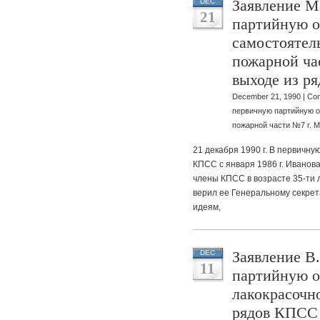
Заявление М
DEC
21
партийную 
самостоятел
пожарной ча
выходе из р
December 21, 1990 |
Com
первичную партийную о
пожарной части №7 г. 
21 декабря 1990 г. В первичн
КПСС с января 1986 г. Иванов
члены КПСС в возрасте 35-ти л
верил ее Генеральному секрет
идеям,
Заявление В
DEC
11
партийную о
лакокрасочно
рядов КПСС