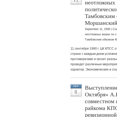
11
неотложных 
политическо
Тамбовским
Моршанский
September 11, 1990 |
Co
неотложных мерах по с
Тамбовским обкомом К
11 сентября 1990 г. ЦК КПСС о
стране с каждым днем усложня
противоречиво и грозит реал
проводят различные меропри
характер. Экономические и с
Выступление
SEP
8
Октября» А.
совместном 
райкома КПС
ревизионной