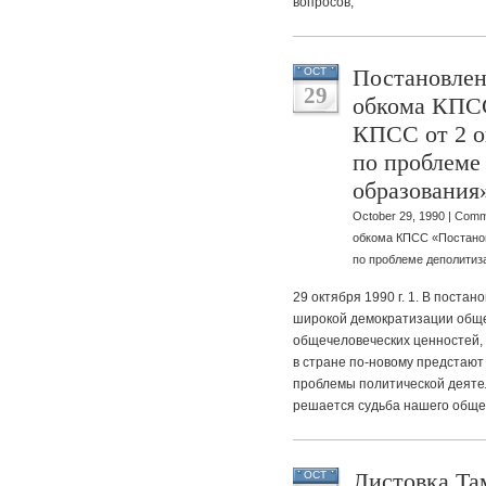
вопросов,
Постановлен
OCT
29
обкома КПС
КПСС от 2 о
по проблеме
образования
October 29, 1990 |
Comm
обкома КПСС «Постанов
по проблеме деполитиз
29 октября 1990 г. 1. В поста
широкой демократизации обще
общечеловеческих ценностей,
в стране по-новому предстают
проблемы политической деятел
решается судьба нашего обще
Листовка Та
OCT