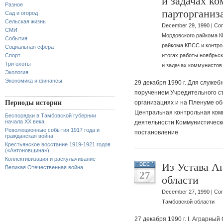
и задачах к
Разное
парторганиз
Сад и огород
Сельская жизнь
December 29, 1990 |
Com
СМИ
Мордовского райкома К
События
райкома КПСС и контро
Социальная сфера
Спорт
итогах работы ноябрьск
Три охоты
и задачах коммунистов
Экология
Экономика и финансы
29 декабря 1990 г. Для служеб
поручением Учредительного с
Периоды истории
организациях и на Пленуме о
Центральная контрольная ком
Беспорядки в Тамбовской губернии
начала XX века
деятельности Коммунистическ
Революционные события 1917 года и
постановление
гражданская война
Крестьянское восстание 1919-1921 годов
(«Антоновщина»)
Коллективизация и раскулачивание
Из Устава А
DEC
Великая Отечественная война
27
области
December 27, 1990 |
Com
Тамбовской области
27 декабря 1990 г. I. Аграрный