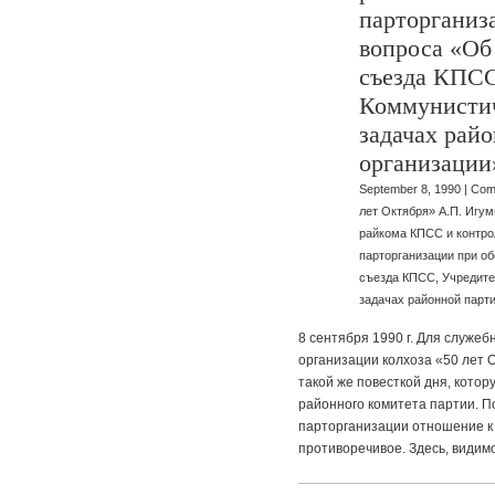
парторганиз
вопроса «Об
съезда КПСС
Коммунисти
задачах рай
организации
September 8, 1990 |
Com
лет Октября» А.П. Игу
райкома КПСС и контро
парторганизации при об
съезда КПСС, Учредите
задачах районной парт
8 сентября 1990 г. Для служеб
организации колхоза «50 лет 
такой же повесткой дня, кото
районного комитета партии. 
парторганизации отношение 
противоречивое. Здесь, видимо