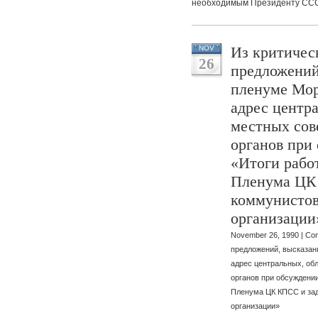
необходимым Президенту СС
Из критичес
NOV
26
предложений
пленуме Мор
адрес центр
местных сов
органов при
«Итоги работ
Пленума ЦК
коммунистов
организации
November 26, 1990 |
Com
предложений, высказан
адрес центральных, об
органов при обсуждении
Пленума ЦК КПСС и зад
организации»