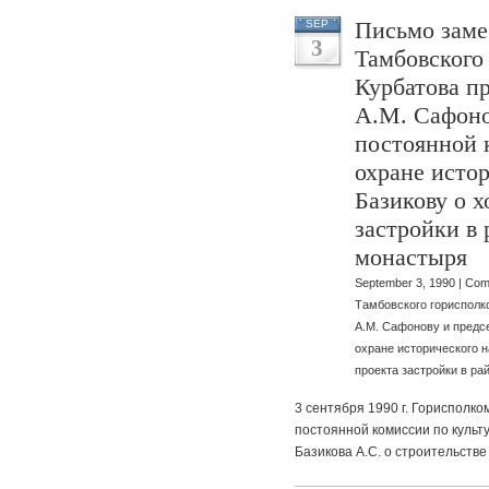
Письмо заме
SEP
3
Тамбовского
Курбатова п
А.М. Сафоно
постоянной 
охране исто
Базикову о х
застройки в
монастыря
September 3, 1990 |
Com
Тамбовского горисполк
А.М. Сафонову и предс
охране исторического н
проекта застройки в р
3 сентября 1990 г. Горисполк
постоянной комиссии по культу
Базикова А.С. о строительств