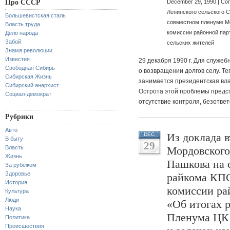
Про СССР
December 29, 1990 |
Com
Ленинского сельского С
Большевистская сталь
совместном пленуме М
Власть труда
комиссии районной пар
Дело народа
Забой
сельских жителей
Знамя революции
Известия
29 декабря 1990 г. Для служеб
Свободная Сибирь
о возвращении долгов селу. Т
Сибирская Жизнь
занимается президентская вл
Сибирский анархист
Острота этой проблемы предст
Социал-демократ
отсутствие контроля, безответ
Рубрики
Авто
Из доклада в
DEC
В быту
29
Власть
Мордовского
Жизнь
Пашкова на 
За рубежом
Здоровье
райкома КПС
История
комиссии ра
Культура
Люди
«Об итогах р
Наука
Пленума ЦК
Политика
Происшествия