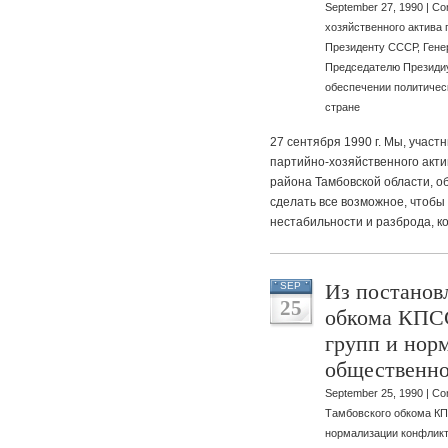
September 27, 1990 |
Co
хозяйственного актива 
Президенту СССР, Гене
Председателю Президиу
обеспечении политичес
стране
27 сентября 1990 г. Мы, участ
партийно-хозяйственного акти
района Тамбовской области, о
сделать все возможное, чтоб
нестабильности и разброда, к
Из постанов
SEP
25
обкома КПСС
групп и нор
общественно
September 25, 1990 |
Co
Тамбовского обкома КП
нормализации конфликт