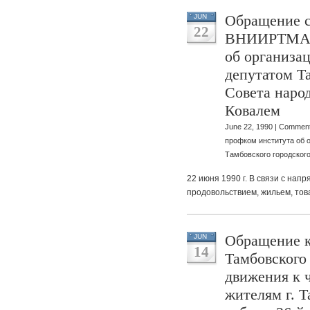
Обращение с
JUN
22
ВНИИРТМАШа
об организа
депутатом Т
Совета наро
Ковалем
June 22, 1990 |
Comment
профком института об 
Тамбовского городског
22 июня 1990 г. В связи с нап
продовольствием, жильем, то
Обращение к
JUN
14
Тамбовского
движения к 
жителям г. Т