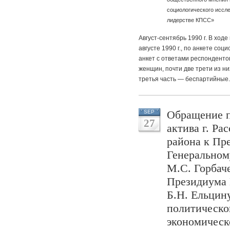
социологического иссл
лидерстве КПСС»
Август-сентябрь 1990 г. В ход
августе 1990 г., по анкете со
анкет с ответами респондентов
женщин, почти две трети из н
третья часть — беспартийные
Обращение п
SEP
27
актива г. Ра
района к Пр
Генерально
М.С. Горбач
Президиума 
Б.Н. Ельцин
политическо
экономическ