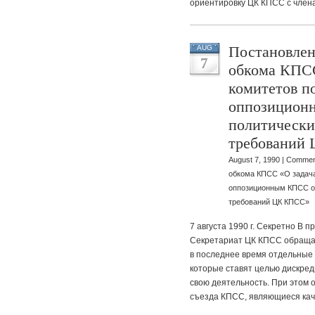
ориентировку ЦК КПСС с члена
Постановлен
AUG
7
обкома КПСС
комитетов п
оппозицион
политически
требований
August 7, 1990 |
Commen
обкома КПСС «О задача
оппозиционным КПСС о
требований ЦК КПСС»
7 августа 1990 г. Секретно В 
Секретариат ЦК КПСС обращае
в последнее время отдельные
которые ставят целью дискре
свою деятельность. При этом 
съезда КПСС, являющиеся ка