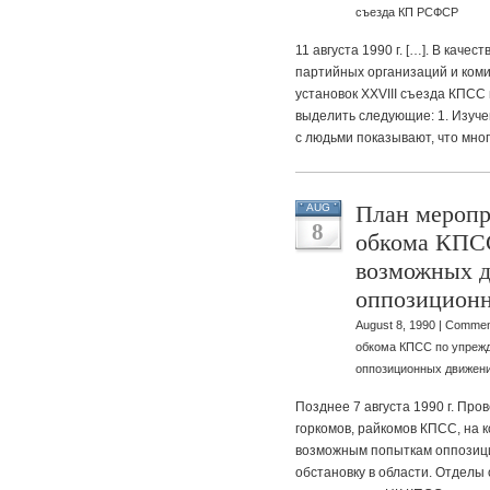
съезда КП РСФСР
11 августа 1990 г. […]. В кач
партийных организаций и коми
установок XXVIII съезда КПС
выделить следующие: 1. Изуче
с людьми показывают, что мно
План меропр
AUG
8
обкома КПС
возможных д
оппозиционн
August 8, 1990 |
Commen
обкома КПСС по упреж
оппозиционных движени
Позднее 7 августа 1990 г. Пр
горкомов, райкомов КПСС, на 
возможным попыткам оппозиц
обстановку в области. Отделы