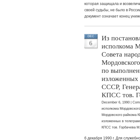
которая защищала и возвелич
своей судьбы, не было в Росси
документ означает конец уни
Из постанов
DEC
6
исполкома М
Совета наро
Мордовского
по выполнен
изложенных 
СССР, Генер
КПСС тов. Г
December 6, 1990 |
Comm
исполкома Мордовского
Мордовского райкома К
изложенных в телеграм
КПСС тов. Горбачева М
6 декабря 1990 г. Для служеб