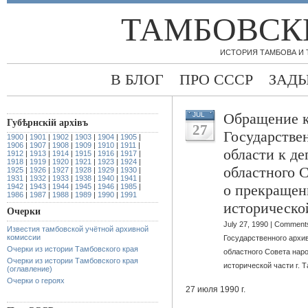
ТАМБОВСК
ИСТОРИЯ ТАМБОВА И
В БЛОГ
ПРО СССР
ЗАД
Обращение к
JUL
Губѣрнскiй архiвъ
27
Государстве
1900
|
1901
|
1902
|
1903
|
1904
|
1905
|
1906
|
1907
|
1908
|
1909
|
1910
|
1911
|
области к д
1912
|
1913
|
1914
|
1915
|
1916
|
1917
|
1918
|
1919
|
1920
|
1921
|
1923
|
1924
|
областного 
1925
|
1926
|
1927
|
1928
|
1929
|
1930
|
1931
|
1932
|
1933
|
1938
|
1940
|
1941
|
о прекращен
1942
|
1943
|
1944
|
1945
|
1946
|
1985
|
1986
|
1987
|
1988
|
1989
|
1990
|
1991
исторической
Очерки
July 27, 1990 |
Comments
Известия тамбовской учётной архивной
комиссии
Государственного архи
Очерки из истории Тамбовского края
областного Совета нар
Очерки из истории Тамбовского края
исторической части г. 
(оглавление)
Очерки о героях
27 июля 1990 г.