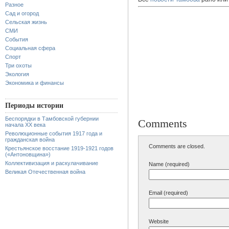
Разное
Сад и огород
Сельская жизнь
СМИ
События
Социальная сфера
Спорт
Три охоты
Экология
Экономика и финансы
Периоды истории
Беспорядки в Тамбовской губернии
Comments
начала XX века
Революционные события 1917 года и
гражданская война
Comments are closed.
Крестьянское восстание 1919-1921 годов
(«Антоновщина»)
Коллективизация и раскулачивание
Name (required)
Великая Отечественная война
Email (required)
Website