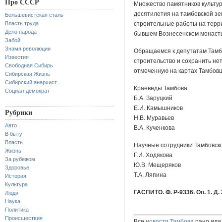
Про СССР
Множество памятников культу
десятилетия на тамбовской з
Большевистская сталь
Власть труда
строительные работы
на терр
Дело народа
бывшем Вознесенском монаст
Забой
Знамя революции
Обращаемся к депутатам Тамбо
Известия
строительство и сохранить не
Свободная Сибирь
отмеченную на картах Тамбовщ
Сибирская Жизнь
Сибирский анархист
Краеведы Тамбова:
Социал-демократ
Б.А. Заруцкий
Е.И. Камышников
Рубрики
Н.В. Муравьев
Авто
В.А. Кученкова
В быту
Власть
Научные сотрудники Тамбовско
Жизнь
Г.И. Ходякова
За рубежом
Ю.В. Мещеряков
Здоровье
Т.А. Ляпина
История
Культура
ГАСПИТО. Ф. Р-9336. Оп. 1. Д. 
Люди
Наука
Политика
Происшествия
Все
новости Тамбова
рано или 