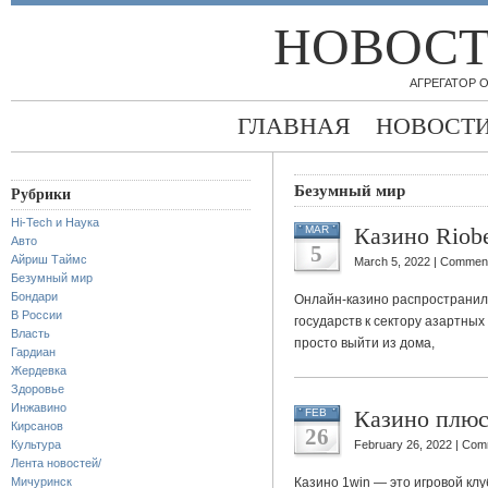
НОВОСТ
АГРЕГАТОР
ГЛАВНАЯ
НОВОСТ
Безумный мир
Рубрики
Hi-Tech и Наука
Казино Riob
MAR
Авто
5
Айриш Таймс
March 5, 2022 |
Comment
Безумный мир
Бондари
Онлайн-казино распространили
В России
государств к сектору азартных
Власть
просто выйти из дома,
Гардиан
Жердевка
Здоровье
Инжавино
Казино плюс
FEB
Кирсанов
26
Культура
February 26, 2022 |
Comm
Лента новостей/
Мичуринск
Казино 1win — это игровой клу