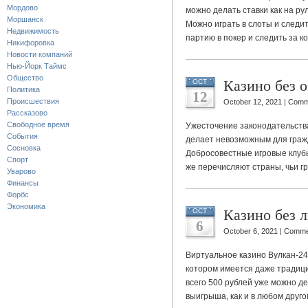
Мордово
можно делать ставки как на рул
Моршанск
Можно играть в слоты и следит
Недвижимость
партию в покер и следить за 
Никифоровка
Новости компаний
Нью-Йорк Таймс
Общество
Казино без 
OCT
Политика
12
Происшествия
October 12, 2021 |
Comm
Рассказово
Свободное время
Ужесточение законодательства
События
делает невозможным для гражд
Сосновка
Добросовестные игровые клубы
Спорт
же перечисляют страны, чьи г
Уварово
Финансы
Форбс
Экономика
Казино без 
OCT
6
October 6, 2021 |
Comme
Виртуальное казино Вулкан-24
котором имеется даже традици
всего 500 рублей уже можно де
выигрыша, как и в любом друг