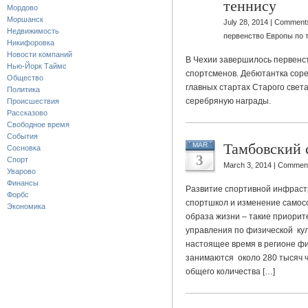
теннису
Мордово
Моршанск
July 28, 2014 |
Comments
Недвижимость
первенство Европы по 
Никифоровка
Новости компаний
В Чехии завершилось первенст
Нью-Йорк Таймс
спортсменов. Дебютантка сор
Общество
главных стартах Старого света
Политика
серебряную награды.
Происшествия
Рассказово
Свободное время
События
Тамбовский 
MAR
Сосновка
3
Спорт
March 3, 2014 |
Comment
Уварово
Финансы
Развитие спортивной инфрастр
Форбс
спортшкол и изменение самосо
Экономика
образа жизни – такие приори
управления по физической куль
настоящее время в регионе фи
занимаются около 280 тысяч ч
общего количества […]