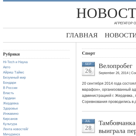
НОВОСТ
АГРЕГАТОР
ГЛАВНАЯ
НОВОСТ
Спорт
Рубрики
Hi-Tech и Наука
Велопробег
SEP
Авто
26
Айриш Таймс
September 26, 2014 |
Co
Безумный мир
Бондари
20 сентября 2014 года состоя
В России
марафон», организованный ад
Власть
администрацией г. Жердевка.,
Гардиан
Соревнования проводились в д
Жердевка
Здоровье
Инжавино
Кирсанов
Тамбовчанка
JUL
Культура
28
выиграла пе
Лента новостей/
Мичуринск