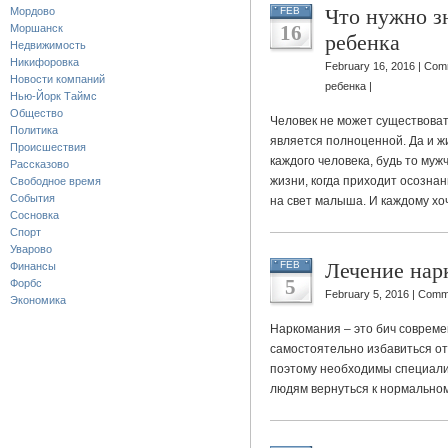
Что нужно зн
Мордово
FEB
16
Моршанск
ребенка
Недвижимость
Никифоровка
February 16, 2016 |
Comm
Новости компаний
ребенка
|
Нью-Йорк Таймс
Общество
Человек не может существоват
Политика
является полноценной. Да и жи
Происшествия
каждого человека, будь то муж
Рассказово
жизни, когда приходит осознан
Свободное время
События
на свет малыша. И каждому хоч
Сосновка
Спорт
Уварово
Лечение нар
FEB
Финансы
5
Форбс
February 5, 2016 |
Comme
Экономика
Наркомания – это бич совреме
самостоятельно избавиться от
поэтому необходимы специал
людям вернуться к нормальном