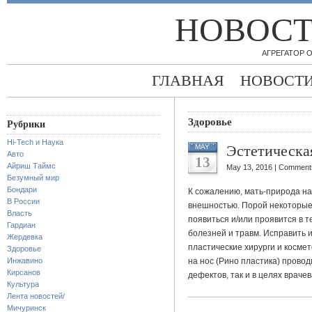
НОВОСТ
АГРЕГАТОР
ГЛАВНАЯ
НОВОСТ
Здоровье
Рубрики
Hi-Tech и Наука
Эстетическа
MAY
Авто
13
Айриш Таймс
May 13, 2016 |
Comments
Безумный мир
Бондари
К сожалению, мать-природа н
В России
внешностью. Порой некоторые
Власть
появиться и/или проявится в 
Гардиан
болезней и травм. Исправить 
Жердевка
пластические хирурги и космет
Здоровье
Инжавино
на нос (Рино пластика) провод
Кирсанов
дефектов, так и в целях врачев
Культура
Лента новостей/
Мичуринск