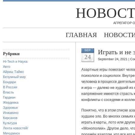
НОВОСТ
АГРЕГАТОР
ГЛАВНАЯ
НОВОСТ
Играть и не 
SEP
Рубрики
24
September 24, 2021 |
Co
Hi-Tech и Наука
Авто
Азартные игры помогают челов
Айриш Таймс
психологи и социологи. Внутр
Безумный мир
человека в процессе деятельн
Бондари
В России
и игра — далеко не худший из 
Власть
напряжение имеются страсть 
Гардиан
конфликты с соседями и колле
Жердевка
Здоровье
Понятно, что в этом списке аз
Инжавино
худшее зло. Во многих семьях 
Кирсанов
играть в карты, лото или друг
Культура
Лента новостей/
«Монополии». Другое дело, чт
Мичуринск
поражён азартом, что все его 