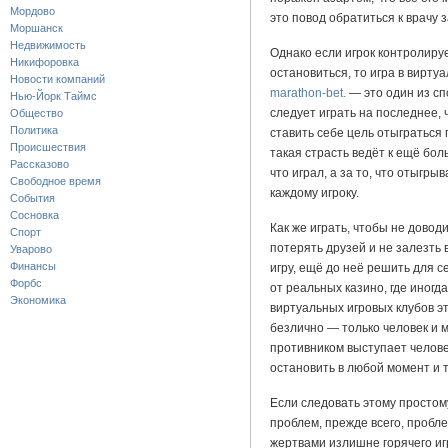
Мордово
это повод обратиться к врачу 
Моршанск
Недвижимость
Однако если игрок контролиру
Никифоровка
остановиться, то игра в вирту
Новости компаний
marathon-bet.
— это один из сп
Нью-Йорк Таймс
следует играть на последнее, 
Общество
Политика
ставить себе цель отыграться
Происшествия
такая страсть ведёт к ещё бо
Рассказово
что играл, а за то, что отыгр
Свободное время
каждому игроку.
События
Сосновка
Как же играть, чтобы не довод
Спорт
потерять друзей и не залезть
Уварово
Финансы
игру, ещё до неё решить для с
Форбс
от реальных казино, где иногд
Экономика
виртуальных игровых клубов эт
безлично — только человек и м
противником выступает человек
остановить в любой момент и т
Если следовать этому простому
проблем, прежде всего, пробл
жертвами излишне горячего игр