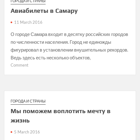
ГОРОДА И СТРАНЫ
ВНЖ
Авиабилеты в Самару
и
визы
11 March 2016
Д
О городе Самара входит в десятку российских городов
по численности населения. Город не единожды
фигурировал в установлении внушительных рекордов.
Ведь здесь есть несколько объектов,
on
Comment
Авиабилеты
в
Самару
ГОРОДА И СТРАНЫ
Мы поможем воплотить мечту в
жизнь
5 March 2016