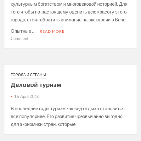
культурным богатством и многовековой историей. Для
того чтобы по-настоящему оценить всю красоту этого
города, стоит обратить внимание на экскурсии в Вене.
Опытные …
READ MORE
on
Comment
Экскурсии
в
Вене:
Погружение
в
ГОРОДА И СТРАНЫ
Историю
Деловой туризм
и
Культуру
16 April 2016
В последние годы туризм как вид отдыха становится
все популярнее. Его развитие чрезвычайно выгодно
для экономики стран, которые