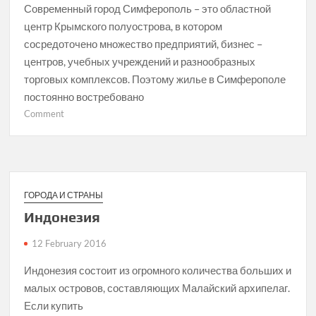
Современный город Симферополь – это областной
центр Крымского полуострова, в котором
сосредоточено множество предприятий, бизнес –
центров, учебных учреждений и разнообразных
торговых комплексов. Поэтому жилье в Симферополе
постоянно востребовано
on
Comment
Мы
поможем
воплотить
мечту
в
ГОРОДА И СТРАНЫ
жизнь
Индонезия
12 February 2016
Индонезия состоит из огромного количества больших и
малых островов, составляющих Малайский архипелаг.
Если купить