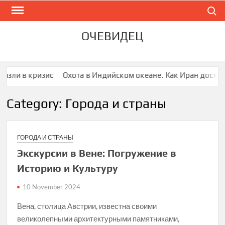
Skip
Search
to
content
ОЧЕВИДЕЦ
зли в кризис
Охота в Индийском океане. Как Иран достал а
Category: Города и страны
ГОРОДА И СТРАНЫ
Экскурсии в Вене: Погружение в
Историю и Культуру
10 November 2024
Вена, столица Австрии, известна своими
великолепными архитектурными памятниками,