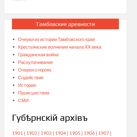
Тамбовские древности
Очерки из истории Тамбовского края
Крестьянские волнения начала XX века
Гражданская война
Раскулачивание
Очерки о героях
Содействие
История
Происшествия
СМИ
Губѣрнскiй архiвъ
1901
|
1902
|
1903
|
1904
|
1905
|
1906
|
1907
|