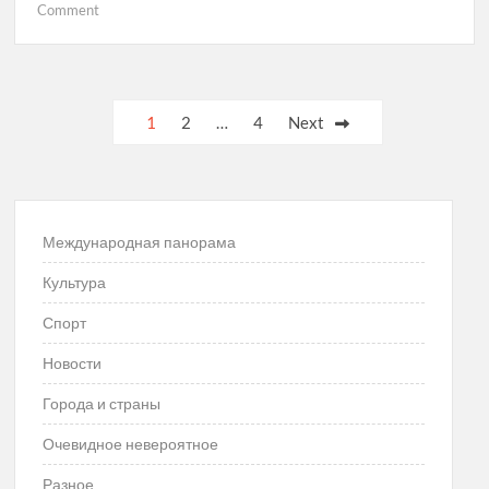
on
Comment
Индонезия
Posts
1
2
…
4
Next
navigation
Международная панорама
Культура
Спорт
Новости
Города и страны
Очевидное невероятное
Разное