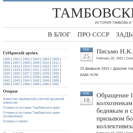
ТАМБОВСК
ИСТОРИЯ ТАМБОВА И
В БЛОГ
ПРО СССР
ЗАД
Письмо Н.К.
FEB
Губѣрнскiй архiвъ
25
February 25, 1931 |
Comm
1900
|
1901
|
1902
|
1903
|
1904
|
1905
|
1906
|
1907
|
1908
|
1909
|
1910
|
1911
|
1912
|
1913
|
1914
|
1915
|
1916
|
1917
|
25 февраля 1931 г. Дорогие т
1918
|
1919
|
1920
|
1921
|
1923
|
1924
|
1925
|
1926
|
1927
|
1928
|
1929
|
1930
|
рада, если
1931
|
1932
|
1933
|
1938
|
1940
|
1941
|
1942
|
1943
|
1944
|
1945
|
1946
|
1985
|
1986
|
1987
|
1988
|
1989
|
1990
|
1991
Очерки
Обращение I
FEB
10
Известия тамбовской учётной архивной
колхозникам
комиссии
Очерки из истории Тамбовского края
беднякам и 
Очерки из истории Тамбовского края
(оглавление)
призывом бо
Очерки о героях
коллективиз