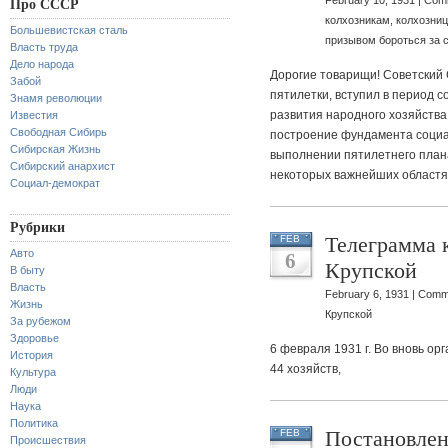
February 10, 1931 |
Comm
Про СССР
колхозникам, колхозниц
Большевистская сталь
призывом бороться за 
Власть труда
Дело народа
Дорогие товарищи! Советский 
Забой
пятилетки, вступил в период 
Знамя революции
развития народного хозяйства
Известия
Свободная Сибирь
построение фундамента социа
Сибирская Жизнь
выполнении пятилетнего плана 
Сибирский анархист
некоторых важнейших област
Социал-демократ
Рубрики
Телеграмма 
FEB
Авто
6
Крупской
В быту
Власть
February 6, 1931 |
Comme
Жизнь
Крупской
За рубежом
Здоровье
6 февраля 1931 г. Во вновь ор
История
44 хозяйств,
Культура
Люди
Наука
Политика
Постановлен
FEB
Происшествия