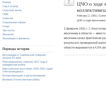
2
Разное
ЦЧО о ходе 
Сад и огород
коллективиза
Сельская жизнь
СМИ
February 2, 1931 |
Comme
События
ЦЧО о ходе месячника к
Социальная сфера
Спорт
2 февраля 1931 г. 1. Констат
Три охоты
месячника в области — вместо
Экология
месячник начал фактически ра
Экономика и финансы
результате проведенной работ
области выражается в 4,5% (вс
Периоды истории
Беспорядки в Тамбовской губернии
начала XX века
Революционные события 1917 года и
гражданская война
Крестьянское восстание 1919-1921 годов
(«Антоновщина»)
Коллективизация и раскулачивание
Великая Отечественная война