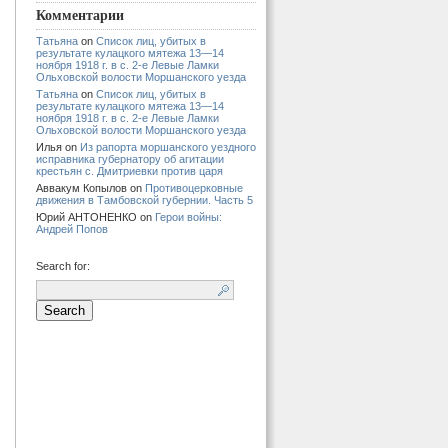
Комментарии
Татьяна
on
Список лиц, убитых в
результате кулацкого мятежа 13—14
ноября 1918 г. в с. 2-е Левые Ламки
Ольховской волости Моршанского уезда
Татьяна
on
Список лиц, убитых в
результате кулацкого мятежа 13—14
ноября 1918 г. в с. 2-е Левые Ламки
Ольховской волости Моршанского уезда
Илья
on
Из рапорта моршанского уездного
исправника губернатору об агитации
крестьян с. Дмитриевки против царя
Аввакум Копылов
on
Противоцерковные
движения в Тамбовской губернии. Часть 5
Юрий АНТОНЕНКО
on
Герои войны:
Андрей Попов
Search for: