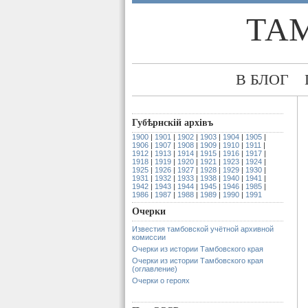
ТА
В БЛОГ
Губѣрнскiй архiвъ
1900
|
1901
|
1902
|
1903
|
1904
|
1905
|
1906
|
1907
|
1908
|
1909
|
1910
|
1911
|
1912
|
1913
|
1914
|
1915
|
1916
|
1917
|
1918
|
1919
|
1920
|
1921
|
1923
|
1924
|
1925
|
1926
|
1927
|
1928
|
1929
|
1930
|
1931
|
1932
|
1933
|
1938
|
1940
|
1941
|
1942
|
1943
|
1944
|
1945
|
1946
|
1985
|
1986
|
1987
|
1988
|
1989
|
1990
|
1991
Очерки
Известия тамбовской учётной архивной
комиссии
Очерки из истории Тамбовского края
Очерки из истории Тамбовского края
(оглавление)
Очерки о героях