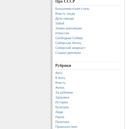
Про СССР
Большевистская сталь
Власть труда
Дело народа
Забой
Знамя революции
Известия
Свободная Сибирь
Сибирская Жизнь
Сибирский анархист
Социал-демократ
Рубрики
Авто
В быту
Власть
Жизнь
За рубежом
Здоровье
История
Культура
Люди
Наука
Политика
Происшествия