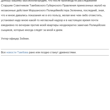
Доношу Вашему Высокоблагородию, что после производств расследований
Старшим Советником Тамбовского Губернского Правления принесенных
жалоб на
незаконные действия Моршанского Полицеймейстера Зеленина, последний, зная,
что и мною давались показания не в его пользу, желая мне чем-либо отомстить,
установил надо мною какой-то негласный надзор и в настоящее время почти
ежедневно по вечерам против моей квартиры неоднократно замечаю Полицейских
сыщиков, которые иногда следят за мной и днем.
Унтер-офицер Зобнин.
Все
новости Тамбова
рано или поздно станут древностями.