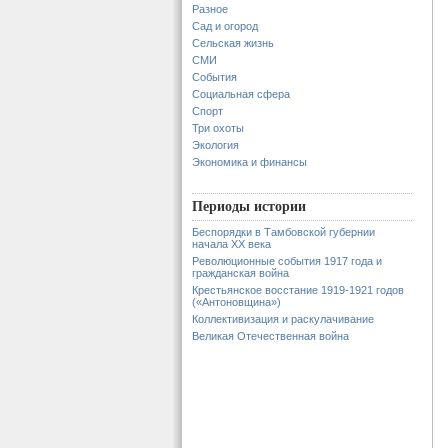
Разное
Сад и огород
Сельская жизнь
СМИ
События
Социальная сфера
Спорт
Три охоты
Экология
Экономика и финансы
Периоды истории
Беспорядки в Тамбовской губернии
начала XX века
Революционные события 1917 года и
гражданская война
Крестьянское восстание 1919-1921 годов
(«Антоновщина»)
Коллективизация и раскулачивание
Великая Отечественная война