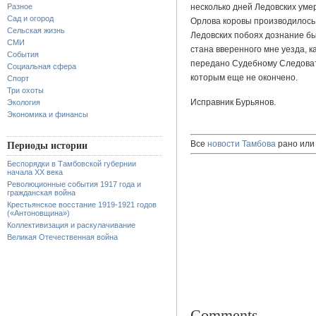
Разное
несколько дней Ледовских умер
Сад и огород
Орлова коровы производилось
Сельская жизнь
Ледовских побоях дознание б
СМИ
стана вверенного мне уезда, к
События
передано Судебному Следовате
Социальная сфера
которым еще не окончено.
Спорт
Три охоты
Исправник Бурьянов.
Экология
Экономика и финансы
Все
новости Тамбова
рано или 
Периоды истории
Беспорядки в Тамбовской губернии
начала XX века
Революционные события 1917 года и
гражданская война
Крестьянское восстание 1919-1921 годов
(«Антоновщина»)
Коллективизация и раскулачивание
Великая Отечественная война
Comments