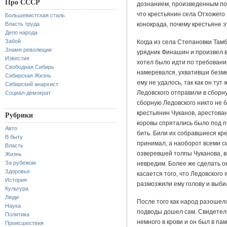
Про СССР
дознанием, произведенным по
что крестьянин села Отхожего 
Большевистская сталь
Власть труда
конокрада,
почему крестьяне эт
Дело народа
Забой
Когда из села Степановки Там
Знамя революции
урядник Финашин и произвел в
Известия
хотел было идти по требовани
Свободная Сибирь
намеревался, ухвативши безме
Сибирская Жизнь
ему не удалось, так как он тут
Сибирский анархист
Ледовского отправили в сборну
Социал-демократ
сборную Ледовского никто не б
крестьянин Чуканов, арестова
Рубрики
коровы спрятались было под пе
Авто
бить. Били их собравшиеся кре
В быту
принимал, а наоборот всеми си
Власть
озверевшей толпы Чуканова, в
Жизнь
За рубежом
невредим. Более же сделать он 
Здоровье
касается того, что Ледовского
История
размозжили ему голову и выбил
Культура
Люди
После того как народ разошелс
Наука
подводы дошел сам. Свидетели
Политика
немного в крови и он был в пам
Происшествия