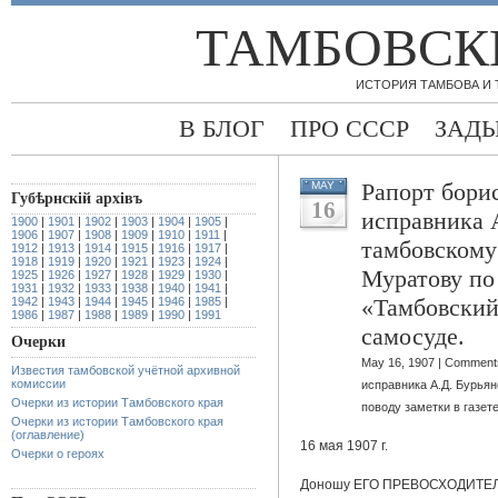
ТАМБОВСК
ИСТОРИЯ ТАМБОВА И
В БЛОГ
ПРО СССР
ЗАД
Рапорт борис
MAY
Губѣрнскiй архiвъ
16
исправника 
1900
|
1901
|
1902
|
1903
|
1904
|
1905
|
1906
|
1907
|
1908
|
1909
|
1910
|
1911
|
тамбовскому
1912
|
1913
|
1914
|
1915
|
1916
|
1917
|
1918
|
1919
|
1920
|
1921
|
1923
|
1924
|
Муратову по 
1925
|
1926
|
1927
|
1928
|
1929
|
1930
|
1931
|
1932
|
1933
|
1938
|
1940
|
1941
|
«Тамбовский
1942
|
1943
|
1944
|
1945
|
1946
|
1985
|
1986
|
1987
|
1988
|
1989
|
1990
|
1991
самосуде.
Очерки
May 16, 1907 |
Comments
Известия тамбовской учётной архивной
комиссии
исправника А.Д. Бурья
Очерки из истории Тамбовского края
поводу заметки в газет
Очерки из истории Тамбовского края
(оглавление)
16 мая 1907 г.
Очерки о героях
Доношу ЕГО ПРЕВОСХОДИТЕЛЬС