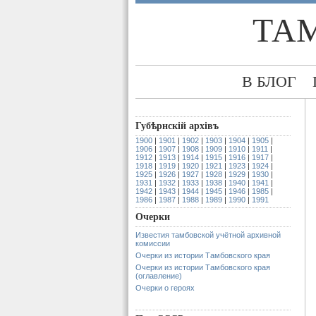
ТА
В БЛОГ
Губѣрнскiй архiвъ
1900
|
1901
|
1902
|
1903
|
1904
|
1905
|
1906
|
1907
|
1908
|
1909
|
1910
|
1911
|
1912
|
1913
|
1914
|
1915
|
1916
|
1917
|
1918
|
1919
|
1920
|
1921
|
1923
|
1924
|
1925
|
1926
|
1927
|
1928
|
1929
|
1930
|
1931
|
1932
|
1933
|
1938
|
1940
|
1941
|
1942
|
1943
|
1944
|
1945
|
1946
|
1985
|
1986
|
1987
|
1988
|
1989
|
1990
|
1991
Очерки
Известия тамбовской учётной архивной
комиссии
Очерки из истории Тамбовского края
Очерки из истории Тамбовского края
(оглавление)
Очерки о героях