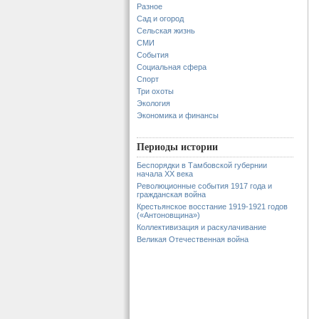
Разное
Сад и огород
Сельская жизнь
СМИ
События
Социальная сфера
Спорт
Три охоты
Экология
Экономика и финансы
Периоды истории
Беспорядки в Тамбовской губернии
начала XX века
Революционные события 1917 года и
гражданская война
Крестьянское восстание 1919-1921 годов
(«Антоновщина»)
Коллективизация и раскулачивание
Великая Отечественная война