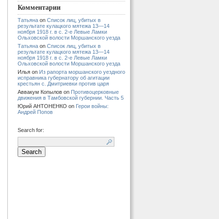
Комментарии
Татьяна
on
Список лиц, убитых в
результате кулацкого мятежа 13—14
ноября 1918 г. в с. 2-е Левые Ламки
Ольховской волости Моршанского уезда
Татьяна
on
Список лиц, убитых в
результате кулацкого мятежа 13—14
ноября 1918 г. в с. 2-е Левые Ламки
Ольховской волости Моршанского уезда
Илья
on
Из рапорта моршанского уездного
исправника губернатору об агитации
крестьян с. Дмитриевки против царя
Аввакум Копылов
on
Противоцерковные
движения в Тамбовской губернии. Часть 5
Юрий АНТОНЕНКО
on
Герои войны:
Андрей Попов
Search for: