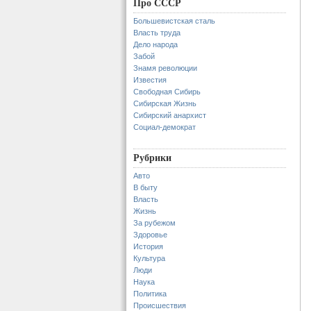
Про СССР
Большевистская сталь
Власть труда
Дело народа
Забой
Знамя революции
Известия
Свободная Сибирь
Сибирская Жизнь
Сибирский анархист
Социал-демократ
Рубрики
Авто
В быту
Власть
Жизнь
За рубежом
Здоровье
История
Культура
Люди
Наука
Политика
Происшествия