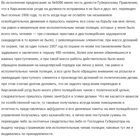
Во исполнение предписания за №6086 имею честь донести Губернскому Правлению,
что в Кирсановском уезде на должности исправника я не был и двух лет, переведен
был осенью 1906 года, то есть когда еще
не ослабло так называемое
освободительное движение и пришлось напрячь все силы на борьбу как мне лично,
так равно и вверенным мне исполнительным чинам полиции, которых у меня было
всего пять человек — три становых пристава и два полицейских надзирателя
(кандидатов в то время не было), с революционным элементом, при массе дознаний
по охране, так за один только 1907 год по охране по моим постановлениям было
задержано и заключено в тюрьму 495 человек, более или менее обвинявшихся в
важных преступлениях, и при такой массе работы действительно было мало
обращено внимания на канцелярский порядок как лично у меня, так равно и
исполнительных чинов полиции, а все цело было обращено внимание на розыски и
ликвидацию преступного элемента и производство дознаний по политическим делам,
при этом считаю долгом доложить, что не задолго пред моим переводом в
Кирсановский уезд было много убито полицейских чинов с политической целью,
следовательно пришлось прямо занят[ь]ся и этими делами. Что же касается авансов
по хозяйственной части, то таковые получались всегда моим помощником и
отчетность представлялась ак[к]уратно и все денежные пакеты на имя полицейского
управления получались чрез казначейство, а лично мне поступали суммы по
переводам либо за охотничьи свидетельства либо от Господина Губернатора на
выдачу наград стражникам или исполнительным чинам полиции, каковые тут же и
выдавались по принадлежности.