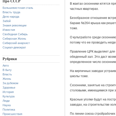
Про СССР
В жактах сезонники ютятся пря
Большевистская сталь
частных квартирах.
Власть труда
Дело народа
Безобразное отношение встре
Забой
бараке №264 крыша как решето,
Знамя революции
тоже.
Известия
Свободная Сибирь
О культработе среди сезоннико
Сибирская Жизнь
потому что ее проводить негде
Сибирский анархист
Социал-демократ
Правление ЦРК выделяет для 
обеденный зал. Это даст возм
Рубрики
определенное число сезонник
Авто
В быту
На кирпичных заводах устраив
Власть
школы тоже.
Жизнь
За рубежом
Сезонники, занятые на строит
Здоровье
столовыми, имеющимися при э
История
Культура
Красные уголки будут на пост
Люди
заводах, на строительстве хол
Наука
Политика
По линии союза стройрабочих
Происшествия