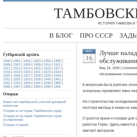
ТАМБОВСК
ИСТОРИЯ ТАМБОВА И
В БЛОГ
ПРО СССР
ЗАД
Лучше налад
MAY
Губѣрнскiй архiвъ
16
обслуживани
1900
|
1901
|
1902
|
1903
|
1904
|
1905
|
1906
|
1907
|
1908
|
1909
|
1910
|
1911
|
May 16, 1930 |
Comments
1912
|
1913
|
1914
|
1915
|
1916
|
1917
|
1918
|
1919
|
1920
|
1921
|
1923
|
1924
|
обслуживание сезоонни
1925
|
1926
|
1927
|
1928
|
1929
|
1930
|
1931
|
1932
|
1933
|
1938
|
1940
|
1941
|
1942
|
1943
|
1944
|
1945
|
1946
|
1985
|
К вопросам быта рабочих сезо
1986
|
1987
|
1988
|
1989
|
1990
|
1991
хозорганы проявляют явно не
Очерки
На строительстве холодильни
Известия тамбовской учётной архивной
комиссии
полтора месяца и никак не за
Очерки из истории Тамбовского края
Очерки из истории Тамбовского края
Строится кухня-столовая для 
(оглавление)
работах Горко. Здесь имеется 
Очерки о героях
хватает матрасов.