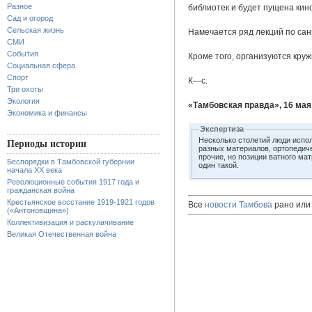
Разное
библиотек и будет пущена кин
Сад и огород
Сельская жизнь
Намечается ряд лекций по сан
СМИ
События
Кроме того, организуются кру
Социальная сфера
Спорт
К—с.
Три охоты
Экология
«Тамбовская правда», 16 мая 
Экономика и финансы
Экспертиза
Несколько столетий люди исп
Периоды истории
разных материалов, ортопедич
прочие, но позиции ватного ма
Беспорядки в Тамбовской губернии
один такой.
начала XX века
Революционные события 1917 года и
гражданская война
Крестьянское восстание 1919-1921 годов
Все
новости Тамбова
рано или 
(«Антоновщина»)
Коллективизация и раскулачивание
Великая Отечественная война