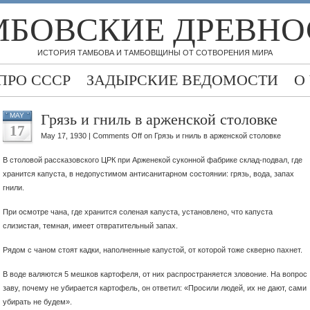
МБОВСКИЕ ДРЕВНО
ИСТОРИЯ ТАМБОВА И ТАМБОВЩИНЫ ОТ СОТВОРЕНИЯ МИРА
ПРО СССР
ЗАДЫРСКИЕ ВЕДОМОСТИ
О
Грязь и гниль в арженской столовке
MAY
17
May 17, 1930 |
Comments Off
on Грязь и гниль в арженской столовке
В столовой рассказовского ЦРК при Арженекой суконной фабрике склад-подвал, где
хранится капуста, в недопустимом антисанитарном состоянии: грязь, вода, запах
гнили.
При осмотре чана, где хранится соленая капуста, установлено, что капуста
слизистая, темная, имеет отвратительный запах.
Рядом с чаном стоят кадки, наполненные капустой, от которой
тоже скверно пахнет.
В воде валяются 5 мешков картофеля, от них распространяется зловоние. На вопрос
заву, почему не убирается картофель, он ответил: «Просили людей, их не дают, сами
убирать не будем».