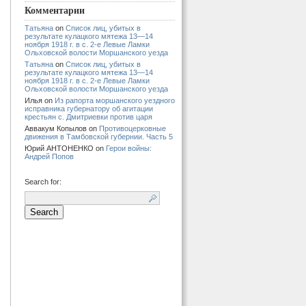
Комментарии
Татьяна
on
Список лиц, убитых в
результате кулацкого мятежа 13—14
ноября 1918 г. в с. 2-е Левые Ламки
Ольховской волости Моршанского уезда
Татьяна
on
Список лиц, убитых в
результате кулацкого мятежа 13—14
ноября 1918 г. в с. 2-е Левые Ламки
Ольховской волости Моршанского уезда
Илья
on
Из рапорта моршанского уездного
исправника губернатору об агитации
крестьян с. Дмитриевки против царя
Аввакум Копылов
on
Противоцерковные
движения в Тамбовской губернии. Часть 5
Юрий АНТОНЕНКО
on
Герои войны:
Андрей Попов
Search for: