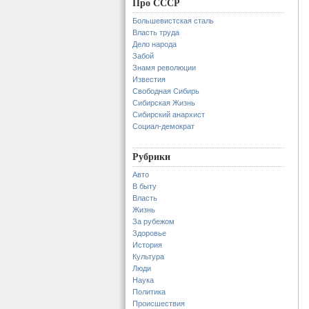
Про СССР
Большевистская сталь
Власть труда
Дело народа
Забой
Знамя революции
Известия
Свободная Сибирь
Сибирская Жизнь
Сибирский анархист
Социал-демократ
Рубрики
Авто
В быту
Власть
Жизнь
За рубежом
Здоровье
История
Культура
Люди
Наука
Политика
Происшествия