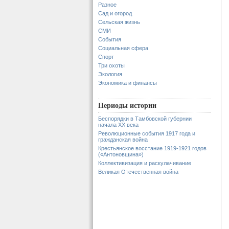
Разное
Сад и огород
Сельская жизнь
СМИ
События
Социальная сфера
Спорт
Три охоты
Экология
Экономика и финансы
Периоды истории
Беспорядки в Тамбовской губернии
начала XX века
Революционные события 1917 года и
гражданская война
Крестьянское восстание 1919-1921 годов
(«Антоновщина»)
Коллективизация и раскулачивание
Великая Отечественная война