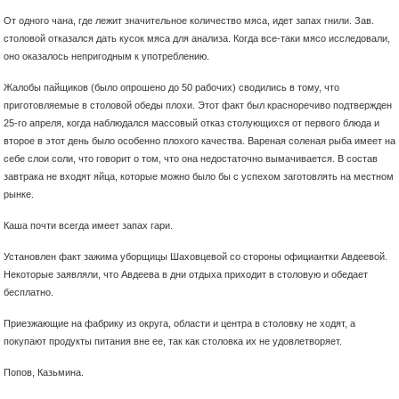
От одного чана, где лежит значительное количество мяса, идет запах гнили. Зав.
столовой отказался дать кусок мяса для анализа. Когда все-таки мясо исследовали,
оно оказалось непригодным к употреблению.
Жалобы пайщиков (было опрошено до 50 рабочих) сводились в тому, что
приготовляемые в столовой обеды плохи. Этот факт был красноречиво подтвержден
25-го апреля, когда наблюдался массовый отказ столующихся от первого блюда и
второе в этот день было особенно плохого качества. Вареная соленая рыба имеет на
себе слои соли, что говорит о том, что она недостаточно вымачивается. В состав
завтрака не входят яйца, которые можно было бы с успехом заготовлять на местном
рынке.
Каша почти всегда имеет запах гари.
Установлен факт зажима уборщицы Шаховцевой со стороны официантки Авдеевой.
Некоторые заявляли, что Авдеева в дни отдыха приходит в столовую и обедает
бесплатно.
Приезжающие на фабрику из округа, области и центра в столовку не ходят, а
покупают продукты питания вне ее, так как столовка их не удовлетворяет.
Попов, Казьмина.