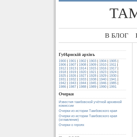
ТА
В БЛОГ
Губѣрнскiй архiвъ
1900
|
1901
|
1902
|
1903
|
1904
|
1905
|
1906
|
1907
|
1908
|
1909
|
1910
|
1911
|
1912
|
1913
|
1914
|
1915
|
1916
|
1917
|
1918
|
1919
|
1920
|
1921
|
1923
|
1924
|
1925
|
1926
|
1927
|
1928
|
1929
|
1930
|
1931
|
1932
|
1933
|
1938
|
1940
|
1941
|
1942
|
1943
|
1944
|
1945
|
1946
|
1985
|
1986
|
1987
|
1988
|
1989
|
1990
|
1991
Очерки
Известия тамбовской учётной архивной
комиссии
Очерки из истории Тамбовского края
Очерки из истории Тамбовского края
(оглавление)
Очерки о героях