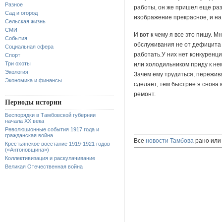
Разное
работы, он же пришел еще раз
Сад и огород
изображение прекрасное, и на 
Сельская жизнь
СМИ
И вот к чему я все это пишу. М
События
обслуживания не от дефицита 
Социальная сфера
работать.У них нет конкуренци
Спорт
Три охоты
или холодильником приду к не
Экология
Зачем ему трудиться, пережив
Экономика и финансы
сделает, тем быстрее я снова 
ремонт.
Периоды истории
Беспорядки в Тамбовской губернии
начала XX века
Революционные события 1917 года и
гражданская война
Все
новости Тамбова
рано или 
Крестьянское восстание 1919-1921 годов
(«Антоновщина»)
Коллективизация и раскулачивание
Великая Отечественная война