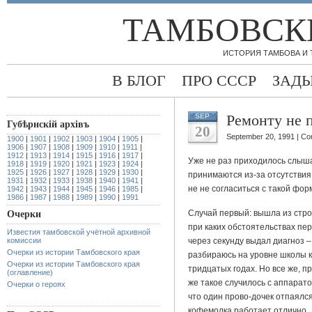
ТАМБОВСК
ИСТОРИЯ ТАМБОВА И
В БЛОГ
ПРО СССР
ЗАД
Ремонту не 
SEP
Губѣрнскiй архiвъ
20
September 20, 1991 |
Co
1900
|
1901
|
1902
|
1903
|
1904
|
1905
|
1906
|
1907
|
1908
|
1909
|
1910
|
1911
|
1912
|
1913
|
1914
|
1915
|
1916
|
1917
|
Уже не раз приходилось слыша
1918
|
1919
|
1920
|
1921
|
1923
|
1924
|
1925
|
1926
|
1927
|
1928
|
1929
|
1930
|
принимаются из-за отсутствия
1931
|
1932
|
1933
|
1938
|
1940
|
1941
|
не не согласиться с такой фор
1942
|
1943
|
1944
|
1945
|
1946
|
1985
|
1986
|
1987
|
1988
|
1989
|
1990
|
1991
Случай первый: вышла из стро
Очерки
при каких обстоятельствах пер
Известия тамбовской учётной архивной
комиссии
через секунду выдал диагноз –
Очерки из истории Тамбовского края
разбираюсь на уровне школы к
Очерки из истории Тамбовского края
тридцатых годах. Но все же, 
(оглавление)
же такое случилось с аппарато
Очерки о героях
что один прово-дочек отпаялся
кофемолка работает отлично.