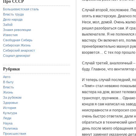
Про СССР
Большевистская сталь
Случай второй, посложнее. Пе
Власть труда
опять в мастерскую. Диагноз по
Дело народа
Неси, мол, домой. Очень жалко
Забой
решил разобраться сам. И сра
Знамя революции
выключателе. Я не поленился 
Известия
Свободная Сибирь
мастеру. Он включил его, пол
Сибирская Жизнь
пренебрежительно махнул руко
Сибирский анархист
взорвется… С тех пор прошло о
Социал-демократ
Случай третий, аналогичный –
Рубрики
буду. Главное, что вентилятор
Авто
И теперь случай последний, п
В быту
«Темп» стал неважно показыв
Власть
мастера на дом, возил телевиз
Жизнь
За рубежом
транспорт, грузчиков… Однако 
Здоровье
концов я сам написал на заво
История
неисправности и попросил соо
Культура
очень быстро ответили, дали 
Люди
обратиться в технический цен
Наука
день после моего обращения п
Политика
Происшествия
минут заменил указанную дета