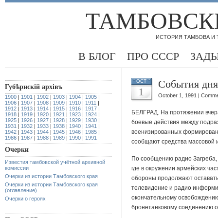
ТАМБОВСК
ИСТОРИЯ ТАМБОВА И
В БЛОГ
ПРО СССР
ЗАД
События дня
OCT
Губѣрнскiй архiвъ
1
October 1, 1991 |
Comme
1900
|
1901
|
1902
|
1903
|
1904
|
1905
|
1906
|
1907
|
1908
|
1909
|
1910
|
1911
|
1912
|
1913
|
1914
|
1915
|
1916
|
1917
|
БЕЛГРАД. На протяжении вчер
1918
|
1919
|
1920
|
1921
|
1923
|
1924
|
1925
|
1926
|
1927
|
1928
|
1929
|
1930
|
боевые действия между подра
1931
|
1932
|
1933
|
1938
|
1940
|
1941
|
военизированных формировани
1942
|
1943
|
1944
|
1945
|
1946
|
1985
|
1986
|
1987
|
1988
|
1989
|
1990
|
1991
сообщают средства массовой
Очерки
По сообщению радио Загреба, 
Известия тамбовской учётной архивной
комиссии
где в окружении армейских ча
Очерки из истории Тамбовского края
обороны продолжают оставать
Очерки из истории Тамбовского края
телевидение и радио информи
(оглавление)
окончательному освобождению 
Очерки о героях
бронетанковому соединению о