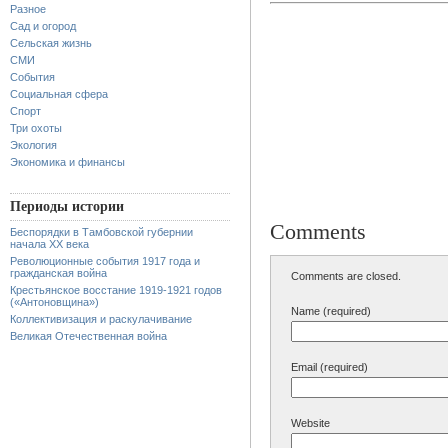
Разное
Сад и огород
Сельская жизнь
СМИ
События
Социальная сфера
Спорт
Три охоты
Экология
Экономика и финансы
Периоды истории
Comments
Беспорядки в Тамбовской губернии
начала XX века
Революционные события 1917 года и
гражданская война
Comments are closed.
Крестьянское восстание 1919-1921 годов
(«Антоновщина»)
Name (required)
Коллективизация и раскулачивание
Великая Отечественная война
Email (required)
Website