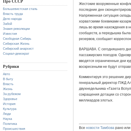
Про СССР
Жестокие вооруженные конфлик
Большевистская сталь
последние днн сконцентриров
Власть труда
Напряженная ситуация складыв
Дело народа
хорватскими боевиками казар
Забой
лишь во время нахождения в 
Знамя революции
сообществ, а передышка была
Известия
Свободная Сибирь
резервов, сообщает корреспо
Сибирская Жизнь
Сибирский анархист
ВАРШАВА. С сегодняшнего дня
Социал-демократ
пассажирских поездов. Однов
вводятся ограниченные дни ку
Рубрики
воскресеньям не будут отправ
Авто
Комментируя это решение дир
В быту
генеральный директор ПЖД Ал
Власть
двухнедельника «Газета Вспул
Жизнь
За рубежом
сокращения дотации со сторон
Здоровье
миллиардов злотых.
История
Культура
Люди
Наука
Политика
Все
новости Тамбова
рано или 
Происшествия