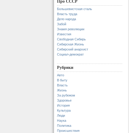
Про СССР
Большевистская сталь
Власть труда
Дело народа
Забой
Знамя революции
Известия
Свободная Сибирь
Сибирская Жизнь
Сибирский анархист
Социал-демократ
Рубрики
Авто
В быту
Власть
Жизнь
За рубежом
Здоровье
История
Культура
Люди
Наука
Политика
Происшествия