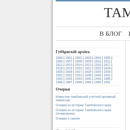
ТА
В БЛОГ
Губѣрнскiй архiвъ
1900
|
1901
|
1902
|
1903
|
1904
|
1905
|
1906
|
1907
|
1908
|
1909
|
1910
|
1911
|
1912
|
1913
|
1914
|
1915
|
1916
|
1917
|
1918
|
1919
|
1920
|
1921
|
1923
|
1924
|
1925
|
1926
|
1927
|
1928
|
1929
|
1930
|
1931
|
1932
|
1933
|
1938
|
1940
|
1941
|
1942
|
1943
|
1944
|
1945
|
1946
|
1985
|
1986
|
1987
|
1988
|
1989
|
1990
|
1991
Очерки
Известия тамбовской учётной архивной
комиссии
Очерки из истории Тамбовского края
Очерки из истории Тамбовского края
(оглавление)
Очерки о героях