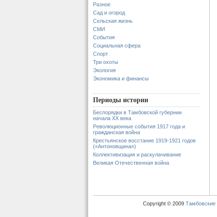
Разное
Сад и огород
Сельская жизнь
СМИ
События
Социальная сфера
Спорт
Три охоты
Экология
Экономика и финансы
Периоды истории
Беспорядки в Тамбовской губернии
начала XX века
Революционные события 1917 года и
гражданская война
Крестьянское восстание 1919-1921 годов
(«Антоновщина»)
Коллективизация и раскулачивание
Великая Отечественная война
Copyright © 2009
Тамбовские 