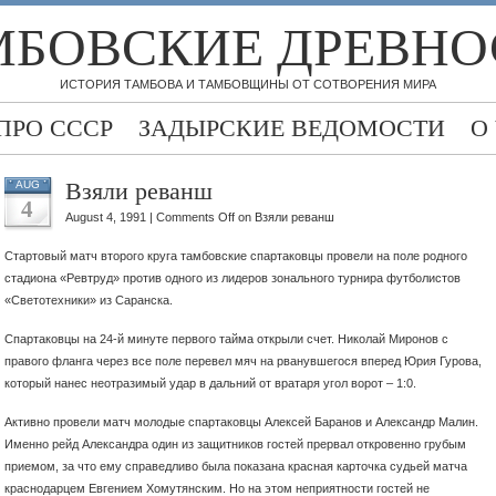
МБОВСКИЕ ДРЕВНО
ИСТОРИЯ ТАМБОВА И ТАМБОВЩИНЫ ОТ СОТВОРЕНИЯ МИРА
ПРО СССР
ЗАДЫРСКИЕ ВЕДОМОСТИ
О
Взяли реванш
AUG
4
August 4, 1991 |
Comments Off
on Взяли реванш
Стартовый матч второго круга тамбовские спартаковцы провели на поле родного
стадиона «Ревтруд» против одного из лидеров зонального
турнира футболистов
«Светотехники» из Саранска.
Спартаковцы на 24-й минуте первого тайма открыли счет. Николай Миронов с
правого фланга через все поле перевел мяч на рванувшегося вперед Юрия Гурова,
который нанес неотразимый удар в дальний от вратаря угол ворот – 1:0.
Активно провели матч молодые спартаковцы Алексей Баранов и Александр Малин.
Именно рейд Александра один из защитников гостей прервал откровенно грубым
приемом, за что ему справедливо была показана красная карточка судьей матча
краснодарцем Евгением Хомутянским. Но на этом неприятности гостей не