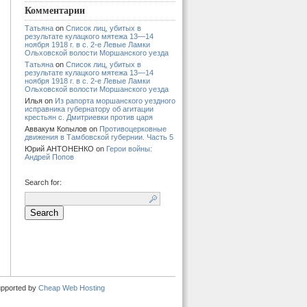
Комментарии
Татьяна
on
Список лиц, убитых в
результате кулацкого мятежа 13—14
ноября 1918 г. в с. 2-е Левые Ламки
Ольховской волости Моршанского уезда
Татьяна
on
Список лиц, убитых в
результате кулацкого мятежа 13—14
ноября 1918 г. в с. 2-е Левые Ламки
Ольховской волости Моршанского уезда
Илья
on
Из рапорта моршанского уездного
исправника губернатору об агитации
крестьян с. Дмитриевки против царя
Аввакум Копылов
on
Противоцерковные
движения в Тамбовской губернии. Часть 5
Юрий АНТОНЕНКО
on
Герои войны:
Андрей Попов
Search for:
upported by
Cheap Web Hosting