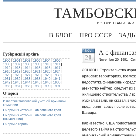
ТАМБОВСК
ИСТОРИЯ ТАМБОВА И
В БЛОГ
ПРО СССР
ЗАД
А с финанса
NOV
Губѣрнскiй архiвъ
20
November 20, 1991 |
Com
1900
|
1901
|
1902
|
1903
|
1904
|
1905
|
1906
|
1907
|
1908
|
1909
|
1910
|
1911
|
1912
|
1913
|
1914
|
1915
|
1916
|
1917
|
ЛОНДОН. Строительство израи
1918
|
1919
|
1920
|
1921
|
1923
|
1924
|
1925
|
1926
|
1927
|
1928
|
1929
|
1930
|
арабских территориях, возмож
1931
|
1932
|
1933
|
1938
|
1940
|
1941
|
недостатка финансовых средст
1942
|
1943
|
1944
|
1945
|
1946
|
1985
|
1986
|
1987
|
1988
|
1989
|
1990
|
1991
агентство Рейтер, следует из 
Очерки
жилищного строительства Изр
журналистами, он сказал, в ча
Известия тамбовской учётной архивной
комиссии
предпринят сразу после возв
Очерки из истории Тамбовского края
Шамира.
Очерки из истории Тамбовского края
(оглавление)
Как известно, США приостано
Очерки о героях
целевого займа на строительс
американской администрации 