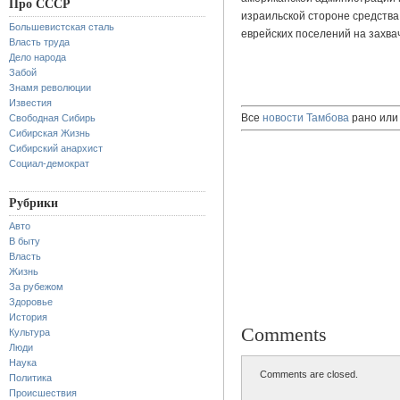
Про СССР
израильской стороне средства
Большевистская сталь
еврейских поселений на захва
Власть труда
Дело народа
Забой
Знамя революции
Известия
Все
новости Тамбова
рано или 
Свободная Сибирь
Сибирская Жизнь
Сибирский анархист
Социал-демократ
Рубрики
Авто
В быту
Власть
Жизнь
За рубежом
Здоровье
История
Comments
Культура
Люди
Наука
Comments are closed.
Политика
Происшествия