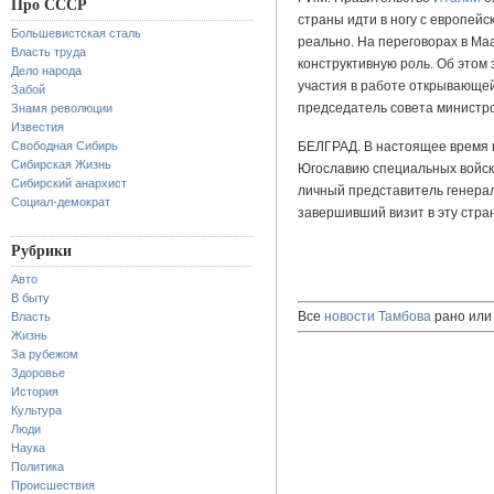
Про СССР
страны идти в ногу с европейс
Большевистская сталь
реально. На переговорах в Ма
Власть труда
конструктивную роль. Об этом
Дело народа
участия в работе открывающей
Забой
председатель совета министр
Знамя революции
Известия
Свободная Сибирь
БЕЛГРАД. В настоящее время 
Сибирская Жизнь
Югославию специальных войск
Сибирский анархист
личный представитель генера
Социал-демократ
завершивший визит в эту стран
Рубрики
Авто
В быту
Все
новости Тамбова
рано или 
Власть
Жизнь
За рубежом
Здоровье
История
Культура
Люди
Наука
Политика
Происшествия