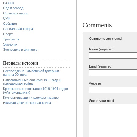
Разное
Сад и огород
Сельская жизнь
СМИ
Comments
События
Социальная сфера
Спорт
Comments are closed.
Три охоты
Экология
Name (required)
Экономика и финансы
Периоды истории
Email (required)
Беспорядки в Тамбовской губернии
начала XX века
Революционные события 1917 года и
гражданская война
Website
Крестьянское восстание 1919-1921 годов
(«Антоновщина»)
Коллективизация и раскулачивание
Speak your mind
Великая Отечественная война