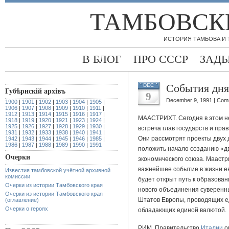
ТАМБОВСК
ИСТОРИЯ ТАМБОВА И
В БЛОГ
ПРО СССР
ЗАД
События дня
DEC
Губѣрнскiй архiвъ
9
December 9, 1991 |
Comm
1900
|
1901
|
1902
|
1903
|
1904
|
1905
|
1906
|
1907
|
1908
|
1909
|
1910
|
1911
|
1912
|
1913
|
1914
|
1915
|
1916
|
1917
|
МААСТРИХТ. Сегодня в этом н
1918
|
1919
|
1920
|
1921
|
1923
|
1924
|
1925
|
1926
|
1927
|
1928
|
1929
|
1930
|
встреча глав государств и пра
1931
|
1932
|
1933
|
1938
|
1940
|
1941
|
Они рассмотрят проекты двух 
1942
|
1943
|
1944
|
1945
|
1946
|
1985
|
1986
|
1987
|
1988
|
1989
|
1990
|
1991
положить начало созданию «д
Очерки
экономнческого союза. Маастр
важнейшее событие в жизни ев
Известия тамбовской учётной архивной
комиссии
будет открыт путь к образова
Очерки из истории Тамбовского края
нового объединения суверенны
Очерки из истории Тамбовского края
Штатов Европы, проводящих е
(оглавление)
Очерки о героях
обладающих единой валютой.
РИМ. Правительство
Италии
о