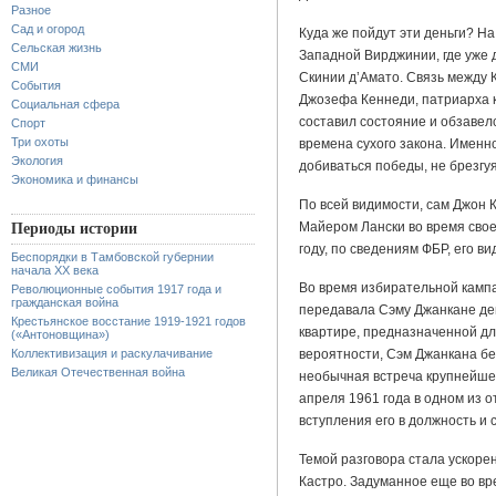
Разное
Сад и огород
Куда же пойдут эти деньги? На
Сельская жизнь
Западной Вирджинии, где уже 
СМИ
Скинии д’Амато. Связь между
События
Джозефа Кеннеди, патриарха 
Социальная сфера
составил состояние и обзавел
Спорт
Три охоты
времена сухого закона. Именн
Экология
добиваться победы, не брезгу
Экономика и финансы
По всей видимости, сам Джон 
Майером Лански во время своег
Периоды истории
году, по сведениям ФБР, его в
Беспорядки в Тамбовской губернии
начала XX века
Во время избирательной камп
Революционные события 1917 года и
гражданская война
передавала Сэму Джанкане ден
Крестьянское восстание 1919-1921 годов
квартире, предназначенной для
(«Антоновщина»)
Коллективизация и раскулачивание
вероятности, Сэм Джанкана б
Великая Отечественная война
необычная встреча крупнейше
апреля 1961 года в одном из 
вступления его в должность и 
Темой разговора стала ускоре
Кастро. Задуманное еще во вр