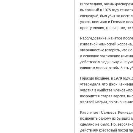
И последняя, очень краснореч
вызванный в 1975 году сенатс
спецслужб, был убит за нескол
участь постигла и Розелли пос
преступления, конечно же, не
Расследование, начатое посл
известной комиссией Уоррена, 
уверенностью говорить, что бо
а основное заключение (именн
действовал в одиночку и не уч
слишком многих, чтобы быть у
Гораздо позднее, в 1979 году
утверждала, что Джон Кеннеди 
участия в убийстве членов «пр
возродится старая версия, выс
жертвой мафии, по отношению 
Как считает Саммерз, Кеннеди
позволить одному из бывших г
сделано не было. Но, вероятн
действиям крестовый поход пр