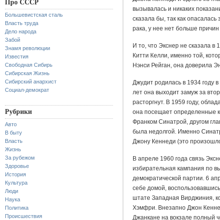
Про СССР
вызывалась и никаких показани
Большевистская сталь
сказала бы, так как опасалась 
Власть труда
рака, у нее нет больше причин
Дело народа
Забой
И то, что Экснер не сказала в 1
Знамя революции
Китти Келли, именно той, кот
Известия
Свободная Сибирь
Нэнси Рейган, она доверила Э
Сибирская Жизнь
Сибирский анархист
Джудит родилась в 1934 году 
Социал-демократ
лет она выходит замуж за втор
расторгнут. В 1959 году, обл
Рубрики
она посещает определенные кр
Франком Синатрой, другом гла
Авто
была недолгой. Именно Синатр
В быту
Власть
Джону Кеннеди (это произошло 
Жизнь
За рубежом
В апреле 1960 года связь Эксн
Здоровье
избирательная кампания по в
История
демократической партии. 6 ап
Культура
себе домой, воспользовавшись
Люди
штате Западная Вирджиния, к
Наука
Хэмфри. Внезапно Джон Кенне
Политика
Происшествия
Джанкане на вокзале полный че