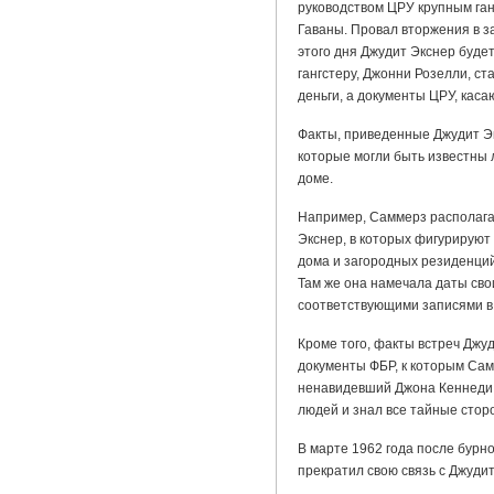
руководством ЦРУ крупным ган
Гаваны. Провал вторжения в з
этого дня Джудит Экснер буде
гангстеру, Джонни Розелли, с
деньги, а документы ЦРУ, кас
Факты, приведенные Джудит Э
которые могли быть известны 
доме.
Например, Саммерз располага
Экснер, в которых фигурируют
дома и загородных резиденций
Там же она намечала даты сво
соответствующими записями в
Кроме того, факты встреч Джу
документы ФБР, к которым Сам
ненавидевший Джона Кеннеди,
людей и знал все тайные стор
В марте 1962 года после бурн
прекратил свою связь с Джудит