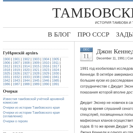
ТАМБОВСК
ИСТОРИЯ ТАМБОВА И
В БЛОГ
ПРО СССР
ЗАД
Джон Кеннед
DEC
Губѣрнскiй архiвъ
11
December 11, 1991 |
Com
1900
|
1901
|
1902
|
1903
|
1904
|
1905
|
1906
|
1907
|
1908
|
1909
|
1910
|
1911
|
1912
|
1913
|
1914
|
1915
|
1916
|
1917
|
1991 год изобиловал исследо
1918
|
1919
|
1920
|
1921
|
1923
|
1924
|
1925
|
1926
|
1927
|
1928
|
1929
|
1930
|
Кеннеди. В октябре американс
1931
|
1932
|
1933
|
1938
|
1940
|
1941
|
большие куски из расследован
1942
|
1943
|
1944
|
1945
|
1946
|
1985
|
1986
|
1987
|
1988
|
1989
|
1990
|
1991
сотрудничестве с Джудит Эксн
Очерки
показания которой вполне дос
Известия тамбовской учётной архивной
комиссии
Джудит Экснер не новичок в са
Очерки из истории Тамбовского края
году во время слушаний сенат
Очерки из истории Тамбовского края
спецслужб, посвященных попы
(оглавление)
мафиозных кланов осуществить
Очерки о героях
годов. В то же время Джудит Э
Джона Кеннеди и одного из гл