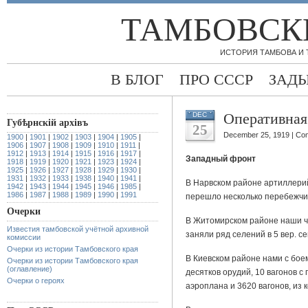
ТАМБОВСК
ИСТОРИЯ ТАМБОВА И
В БЛОГ
ПРО СССР
ЗАД
Оперативная 
DEC
Губѣрнскiй архiвъ
25
December 25, 1919 |
Com
1900
|
1901
|
1902
|
1903
|
1904
|
1905
|
1906
|
1907
|
1908
|
1909
|
1910
|
1911
|
1912
|
1913
|
1914
|
1915
|
1916
|
1917
|
Западный фронт
1918
|
1919
|
1920
|
1921
|
1923
|
1924
|
1925
|
1926
|
1927
|
1928
|
1929
|
1930
|
1931
|
1932
|
1933
|
1938
|
1940
|
1941
|
В Нарвском районе артиллери
1942
|
1943
|
1944
|
1945
|
1946
|
1985
|
1986
|
1987
|
1988
|
1989
|
1990
|
1991
перешло несколько перебежчи
Очерки
В Житомирском районе наши ч
Известия тамбовской учётной архивной
заняли ряд селений в 5 вер. с
комиссии
Очерки из истории Тамбовского края
В Киевском районе нами с боем
Очерки из истории Тамбовского края
(оглавление)
десятков орудий, 10 вагонов с 
Очерки о героях
аэроплана и 3620 вагонов, из к