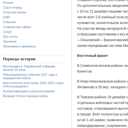
Славяно-Сербска. Восточнее С
Разное
По дополнительным сведениям
Сад и огород
с 10 по 22 декабря нашими ча
Сельская жизнь
числе взят 2-й учебный полк п
СМИ
События
пулеметов, значительное коли
Социальная сфера
На участке между желдорогой
Спорт
отбрасывая противника к югу 
Три охоты
—Ольховский— Верхнечирский в
Экология
заняв передовыми частями Мак
Экономика и финансы
Восточный фронт
Периоды истории
В Семипалатинском районе час
Беспорядки в Тамбовской губернии
начала XX века
Кокчетов.
Революционные события 1917 года и
гражданская война
В Ново-Николаевском районе н
Крестьянское восстание 1919-1921 годов
(«Антоновщина»)
Литвиново в 30 вер. западнее ст
Коллективизация и раскулачивание
Великая Отечественная война
В Томском районе 20 декабря н
отдельных войсковых частей 
составом, отказавшиеся выпол
в городе. Взят полностью штаб
штаб 1-ой армии, захвачено б
обмундирование, снаряжение,