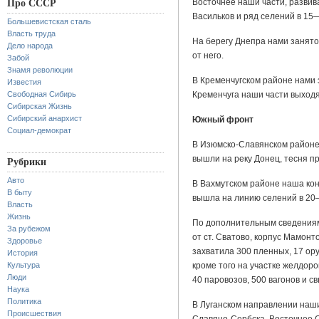
Восточнее наши части, развив
Про СССР
Васильков и ряд селений в 15
Большевистская сталь
Власть труда
На берегу Днепра нами занято 
Дело народа
от него.
Забой
Знамя революции
В Кременчугском районе нами 
Известия
Свободная Сибирь
Кременчуга наши части выходя
Сибирская Жизнь
Сибирский анархист
Южный фронт
Социал-демократ
В Изюмско-Славянском районе 
вышли на реку Донец, тесня пр
Рубрики
Авто
В Вахмутском районе наша ко
В быту
вышла на линию селений в 20—
Власть
Жизнь
По дополнительным сведениям 
За рубежом
от ст. Сватово, корпус Мамонт
Здоровье
захватила 300 пленных, 17 ор
История
Культура
кроме того на участке желдор
Люди
40 паровозов, 500 вагонов и с
Наука
Политика
В Луганском направлении наши
Происшествия