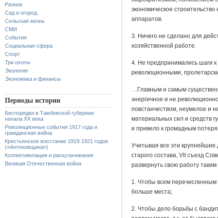
Разное
экономическое строительство 
Сад и огород
аппаратов.
Сельская жизнь
СМИ
3. Ничего не сделано для дей
События
хозяйственной работе.
Социальная сфера
Спорт
Три охоты
4. Не предпринимались шаги 
Экология
революционными, пролетарск
Экономика и финансы
…Главным и самым существен
энергичное и не революционно
Периоды истории
повстанчеством, неумелое и н
Беспорядки в Тамбовской губернии
материальных сил и средств г
начала XX века
Революционные события 1917 года и
и привело к громадным потеря
гражданская война
Крестьянское восстание 1919-1921 годов
Учитывая все эти крупнейшие 
(«Антоновщина»)
старого состава, VII съезд Со
Коллективизация и раскулачивание
Великая Отечественная война
развернуть свою работу таким
1. Чтобы всем перечисленным
больше места;
2. Чтобы дело борьбы с банди