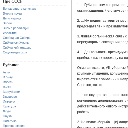
Про СССР
1. …Губисполком за время его
Большевистская сталь
организационный его внутренн
Власть труда
Дело народа
2. …Им поднят авторитет мест
Забой
председателей и президиумов
Знамя революции
Известия
3. Живая органическая связь 
Свободная Сибирь
нерегулярные совещания пред
Сибирская Жизнь
Сибирский анархист
4. …Деятельность президиума 
Социал-демократ
приблизиться к переходу на 
Рубрики
Отмечая все это, VII губернск
Авто
крупные упущения, допущенны
В быту
выражаются в забвении и непр
Власть
Советов, как-то:
Жизнь
За рубежом
1. …не осуществлена постоянн
Здоровье
регулярного делегирования чл
История
действительного живого инстр
Культура
Люди
работы.
Наука
Политика
2. Не велась борьба… [с] канц
Происшествия
бюрократизмом, понижением с