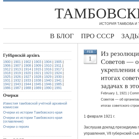
ТАМБОВСК
ИСТОРИЯ ТАМБОВА И
В БЛОГ
ПРО СССР
ЗАД
Из резолюции
FEB
Губѣрнскiй архiвъ
1
Советов — о
1900
|
1901
|
1902
|
1903
|
1904
|
1905
|
1906
|
1907
|
1908
|
1909
|
1910
|
1911
|
укреплении 
1912
|
1913
|
1914
|
1915
|
1916
|
1917
|
1918
|
1919
|
1920
|
1921
|
1923
|
1924
|
итогах совет
1925
|
1926
|
1927
|
1928
|
1929
|
1930
|
1931
|
1932
|
1933
|
1938
|
1940
|
1941
|
задачах в эт
1942
|
1943
|
1944
|
1945
|
1946
|
1985
|
1986
|
1987
|
1988
|
1989
|
1990
|
1991
February 1, 1921 |
Comme
Очерки
Советов — об организа
Известия тамбовской учётной архивной
итогах советского стро
комиссии
Очерки из истории Тамбовского края
1 февраля 1921 г.
Очерки из истории Тамбовского края
(оглавление)
Очерки о героях
Заслушав доклад президиума г
управления, VII губернский съ