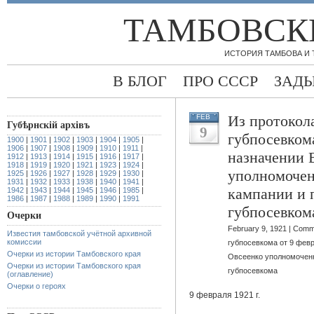
ТАМБОВСК
ИСТОРИЯ ТАМБОВА И
В БЛОГ
ПРО СССР
ЗАД
Из протокол
FEB
Губѣрнскiй архiвъ
9
губпосевкома
1900
|
1901
|
1902
|
1903
|
1904
|
1905
|
1906
|
1907
|
1908
|
1909
|
1910
|
1911
|
назначении 
1912
|
1913
|
1914
|
1915
|
1916
|
1917
|
1918
|
1919
|
1920
|
1921
|
1923
|
1924
|
уполномочен
1925
|
1926
|
1927
|
1928
|
1929
|
1930
|
1931
|
1932
|
1933
|
1938
|
1940
|
1941
|
кампании и 
1942
|
1943
|
1944
|
1945
|
1946
|
1985
|
1986
|
1987
|
1988
|
1989
|
1990
|
1991
губпосевком
Очерки
February 9, 1921 |
Comme
Известия тамбовской учётной архивной
комиссии
губпосевкома от 9 февр
Очерки из истории Тамбовского края
Овсеенко уполномочен
Очерки из истории Тамбовского края
губпосевкома
(оглавление)
Очерки о героях
9 февраля 1921 г.