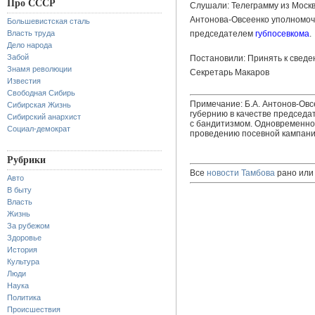
Про СССР
Слушали: Телеграмму из Моск
Антонова-Овсеенко уполномоч
Большевистская сталь
Власть труда
председателем
губпосевкома
.
Дело народа
Забой
Постановили: Принять к сведе
Знамя революции
Секретарь Макаров
Известия
Свободная Сибирь
Примечание: Б.А. Антонов-Овс
Сибирская Жизнь
губернию в качестве председ
Сибирский анархист
с бандитизмом. Одновременн
Социал-демократ
проведению посевной кампани
Рубрики
Все
новости Тамбова
рано или 
Авто
В быту
Власть
Жизнь
За рубежом
Здоровье
История
Культура
Люди
Наука
Политика
Происшествия