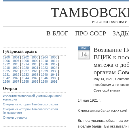
ТАМБОВСК
ИСТОРИЯ ТАМБОВА И
В БЛОГ
ПРО СССР
ЗАД
Воззвание П
MAY
Губѣрнскiй архiвъ
14
ВЦИК к посо
1900
|
1901
|
1902
|
1903
|
1904
|
1905
|
1906
|
1907
|
1908
|
1909
|
1910
|
1911
|
мятежа о до
1912
|
1913
|
1914
|
1915
|
1916
|
1917
|
1918
|
1919
|
1920
|
1921
|
1923
|
1924
|
органам Сов
1925
|
1926
|
1927
|
1928
|
1929
|
1930
|
1931
|
1932
|
1933
|
1938
|
1940
|
1941
|
1942
|
1943
|
1944
|
1945
|
1946
|
1985
|
May 14, 1921 |
Comments
1986
|
1987
|
1988
|
1989
|
1990
|
1991
пособникам антоновско
Очерки
Советской власти
Известия тамбовской учётной архивной
комиссии
14 мая 1921 г.
Очерки из истории Тамбовского края
Очерки из истории Тамбовского края
К крестьянам бандитских сел!
(оглавление)
Очерки о героях
Вы послушались обманных реч
в белые банды. Вы оказывали