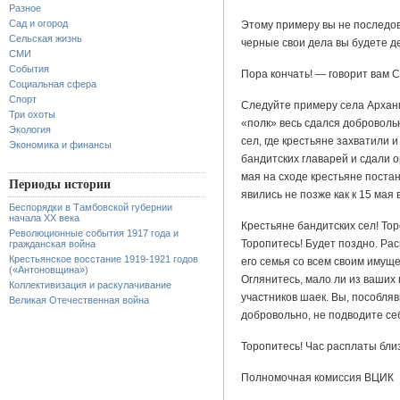
Разное
Сад и огород
Этому примеру вы не последов
Сельская жизнь
черные свои дела вы будете д
СМИ
События
Пора кончать! — говорит вам С
Социальная сфера
Спорт
Следуйте примеру села Арханг
Три охоты
«полк» весь сдался доброволь
Экология
сел, где крестьяне захватили 
Экономика и финансы
бандитских главарей и сдали о
мая на сходе крестьяне постан
Периоды истории
явились не позже как к 15 мая 
Беспорядки в Тамбовской губернии
начала XX века
Крестьяне бандитских сел! Тор
Революционные события 1917 года и
Торопитесь! Будет поздно. Рас
гражданская война
Крестьянское восстание 1919-1921 годов
его семья со всем своим имущ
(«Антоновщина»)
Оглянитесь, мало ли из ваших 
Коллективизация и раскулачивание
участников шаек. Вы, пособля
Великая Отечественная война
добровольно, не подводите себ
Торопитесь! Час расплаты близ
Полномочная комиссия ВЦИК