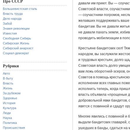
Про СССР
давали им приют. Вы — соучас
Большевистская сталь
Советской власти, соучастник
Власть труда
— соучастники погромов, несл
Дело народа
желавших поддерживать ваше 
Забой
бандитам. Вы не давали житья
Знамя революции
не давали пахать земли, изби
Известия
проводить мобилизации в поп
Свободная Сибирь
Сибирская Жизнь
Крестьяне бандитских сел! Тя
Сибирский анархист
Социал-демократ
народом, вы заслужили жестоку
и трудовых крестьян, долго щ
Советская власть долго увеще
Рубрики
вам ложь оборотней-эсеров, он
Авто
Советов в помощь крестьянско
В быту
исполнении всех главных поже
Власть
Жизнь
исполнить теперь, когда приш
За рубежом
власть объявила «прощеные д
Здоровье
добровольной явки бандитов,
История
явятся с повинной и сдадут о
Культура
Люди
Многие явились с повинной и
Наука
выдали бандитских главарей, с
Политика
Происшествия
ушедших в банды, сдаться на 