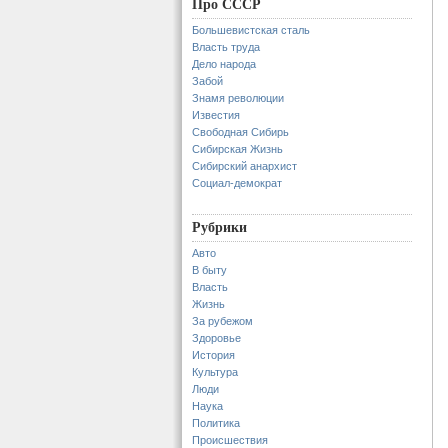
Про СССР
Большевистская сталь
Власть труда
Дело народа
Забой
Знамя революции
Известия
Свободная Сибирь
Сибирская Жизнь
Сибирский анархист
Социал-демократ
Рубрики
Авто
В быту
Власть
Жизнь
За рубежом
Здоровье
История
Культура
Люди
Наука
Политика
Происшествия