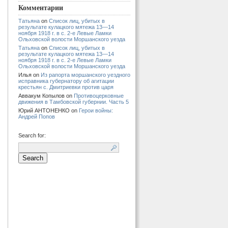
Комментарии
Татьяна
on
Список лиц, убитых в
результате кулацкого мятежа 13—14
ноября 1918 г. в с. 2-е Левые Ламки
Ольховской волости Моршанского уезда
Татьяна
on
Список лиц, убитых в
результате кулацкого мятежа 13—14
ноября 1918 г. в с. 2-е Левые Ламки
Ольховской волости Моршанского уезда
Илья
on
Из рапорта моршанского уездного
исправника губернатору об агитации
крестьян с. Дмитриевки против царя
Аввакум Копылов
on
Противоцерковные
движения в Тамбовской губернии. Часть 5
Юрий АНТОНЕНКО
on
Герои войны:
Андрей Попов
Search for: