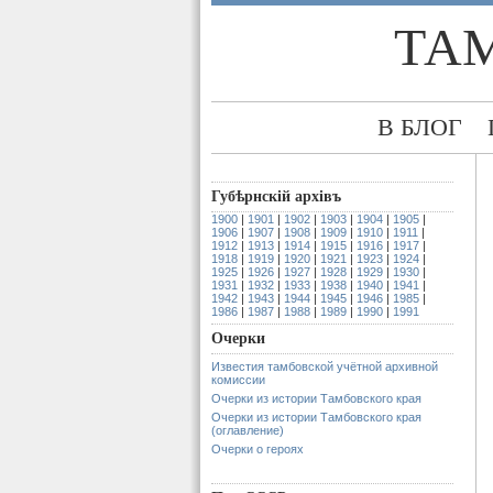
ТА
В БЛОГ
Губѣрнскiй архiвъ
1900
|
1901
|
1902
|
1903
|
1904
|
1905
|
1906
|
1907
|
1908
|
1909
|
1910
|
1911
|
1912
|
1913
|
1914
|
1915
|
1916
|
1917
|
1918
|
1919
|
1920
|
1921
|
1923
|
1924
|
1925
|
1926
|
1927
|
1928
|
1929
|
1930
|
1931
|
1932
|
1933
|
1938
|
1940
|
1941
|
1942
|
1943
|
1944
|
1945
|
1946
|
1985
|
1986
|
1987
|
1988
|
1989
|
1990
|
1991
Очерки
Известия тамбовской учётной архивной
комиссии
Очерки из истории Тамбовского края
Очерки из истории Тамбовского края
(оглавление)
Очерки о героях