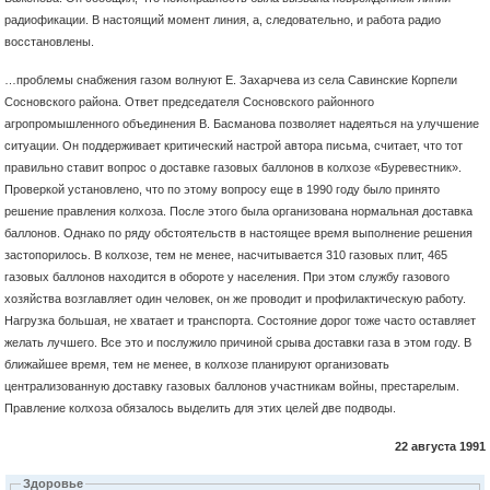
радиофикации. В настоящий момент линия, а, следовательно, и работа радио
восстановлены.
…проблемы снабжения газом волнуют Е. Захарчева из села Савинские Корпели
Сосновского района. Ответ председателя Сосновского районного
агропромышленного объединения В. Басманова позволяет надеяться на улучшение
ситуации. Он поддерживает критический настрой автора письма, считает, что тот
правильно ставит вопрос о доставке газовых баллонов в колхозе «Буревестник».
Проверкой установлено, что по этому вопросу еще в 1990 году было принято
решение правления колхоза. После этого была организована нормальная доставка
баллонов. Однако по ряду обстоятельств в настоящее время выполнение решения
застопорилось. В колхозе, тем не менее, насчитывается 310 газовых плит, 465
газовых баллонов находится в обороте у населения. При этом службу газового
хозяйства возглавляет один человек, он же проводит и профилактическую работу.
Нагрузка большая, не хватает и транспорта. Состояние дорог тоже часто оставляет
желать лучшего. Все это и послужило причиной срыва доставки газа в этом году. В
ближайшее время, тем не менее, в колхозе планируют организовать
централизованную доставку газовых баллонов участникам войны, престарелым.
Правление колхоза обязалось выделить для этих целей две подводы.
22 августа 1991
Здоровье