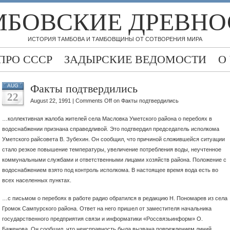
МБОВСКИЕ ДРЕВНО
ИСТОРИЯ ТАМБОВА И ТАМБОВЩИНЫ ОТ СОТВОРЕНИЯ МИРА
ПРО СССР
ЗАДЫРСКИЕ ВЕДОМОСТИ
О
Факты подтвердились
AUG
22
August 22, 1991 |
Comments Off
on Факты подтвердились
…коллективная жалоба жителей села Масловка Уметского района о перебоях в
водоснабжении признана справедливой. Это подтвердил председатель исполкома
Уметского райсовета В. Зубехин. Он сообщил,
что причиной сложившейся ситуации
стало резкое повышение температуры, увеличение потребления воды, неучтенное
коммунальными службами и ответственными лицами хозяйств района. Положение с
водоснабжением взято под контроль исполкома. В настоящее время вода есть во
всех населенных пунктах.
…с письмом о перебоях в работе радио обратился в редакцию Н. Пономарев из села
Громок Сампурского района. Ответ на него пришел от заместителя начальника
государственного предприятия связи и информатики «Россвязьинформ» О.
Баженова. Он сообщил, что неисправность была вызвана повреждением линий