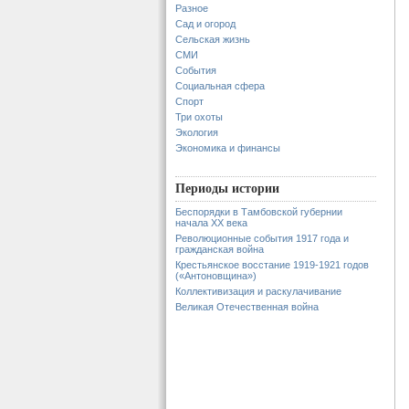
Разное
Сад и огород
Сельская жизнь
СМИ
События
Социальная сфера
Спорт
Три охоты
Экология
Экономика и финансы
Периоды истории
Беспорядки в Тамбовской губернии
начала XX века
Революционные события 1917 года и
гражданская война
Крестьянское восстание 1919-1921 годов
(«Антоновщина»)
Коллективизация и раскулачивание
Великая Отечественная война