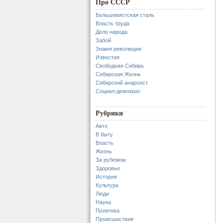
Про СССР
Большевистская сталь
Власть труда
Дело народа
Забой
Знамя революции
Известия
Свободная Сибирь
Сибирская Жизнь
Сибирский анархист
Социал-демократ
Рубрики
Авто
В быту
Власть
Жизнь
За рубежом
Здоровье
История
Культура
Люди
Наука
Политика
Происшествия