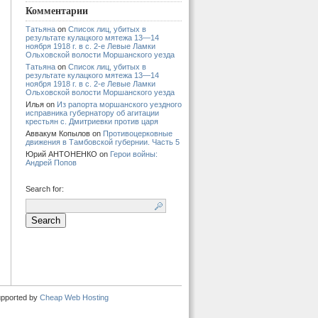
Комментарии
Татьяна
on
Список лиц, убитых в
результате кулацкого мятежа 13—14
ноября 1918 г. в с. 2-е Левые Ламки
Ольховской волости Моршанского уезда
Татьяна
on
Список лиц, убитых в
результате кулацкого мятежа 13—14
ноября 1918 г. в с. 2-е Левые Ламки
Ольховской волости Моршанского уезда
Илья
on
Из рапорта моршанского уездного
исправника губернатору об агитации
крестьян с. Дмитриевки против царя
Аввакум Копылов
on
Противоцерковные
движения в Тамбовской губернии. Часть 5
Юрий АНТОНЕНКО
on
Герои войны:
Андрей Попов
Search for:
upported by
Cheap Web Hosting