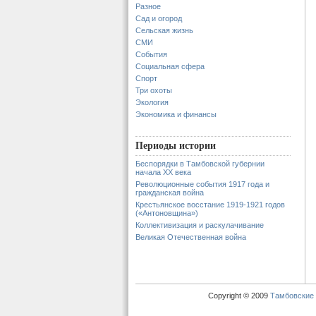
Разное
Сад и огород
Сельская жизнь
СМИ
События
Социальная сфера
Спорт
Три охоты
Экология
Экономика и финансы
Периоды истории
Беспорядки в Тамбовской губернии
начала XX века
Революционные события 1917 года и
гражданская война
Крестьянское восстание 1919-1921 годов
(«Антоновщина»)
Коллективизация и раскулачивание
Великая Отечественная война
Copyright © 2009
Тамбовские 