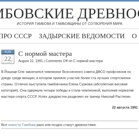
МБОВСКИЕ ДРЕВНО
ИСТОРИЯ ТАМБОВА И ТАМБОВЩИНЫ ОТ СОТВОРЕНИЯ МИРА
ПРО СССР
ЗАДЫРСКИЕ ВЕДОМОСТИ
О
С нормой мастера
AUG
22
August 22, 1991 |
Comments Off
on С нормой мастера
В Йошкар-Оле закончился чемпионат Всесоюзного совета ДФСО профсоюзов по
дзюдо среди женщин, в котором приняло участие более ста лучших спортсменок
страны. Отлично выступила тамбовчанка
Елена Суркова (абсолютная весовая
категория). Она одержала четыре победы и стала чемпионкой, выполнив норматив
мастера спорта СССР. Успех дзюдоистки разделяет ее тренер Николай Растяпин.
22 августа 1991
Все
новости Тамбова
рано или поздно станут древностями.