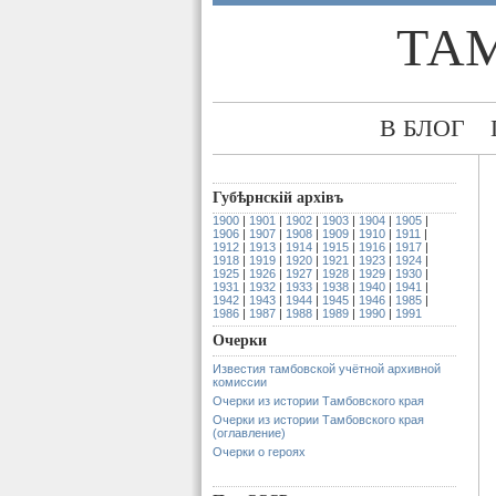
ТА
В БЛОГ
Губѣрнскiй архiвъ
1900
|
1901
|
1902
|
1903
|
1904
|
1905
|
1906
|
1907
|
1908
|
1909
|
1910
|
1911
|
1912
|
1913
|
1914
|
1915
|
1916
|
1917
|
1918
|
1919
|
1920
|
1921
|
1923
|
1924
|
1925
|
1926
|
1927
|
1928
|
1929
|
1930
|
1931
|
1932
|
1933
|
1938
|
1940
|
1941
|
1942
|
1943
|
1944
|
1945
|
1946
|
1985
|
1986
|
1987
|
1988
|
1989
|
1990
|
1991
Очерки
Известия тамбовской учётной архивной
комиссии
Очерки из истории Тамбовского края
Очерки из истории Тамбовского края
(оглавление)
Очерки о героях