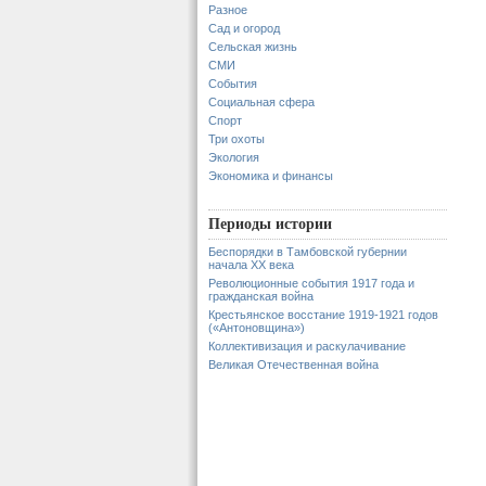
Разное
Сад и огород
Сельская жизнь
СМИ
События
Социальная сфера
Спорт
Три охоты
Экология
Экономика и финансы
Периоды истории
Беспорядки в Тамбовской губернии
начала XX века
Революционные события 1917 года и
гражданская война
Крестьянское восстание 1919-1921 годов
(«Антоновщина»)
Коллективизация и раскулачивание
Великая Отечественная война