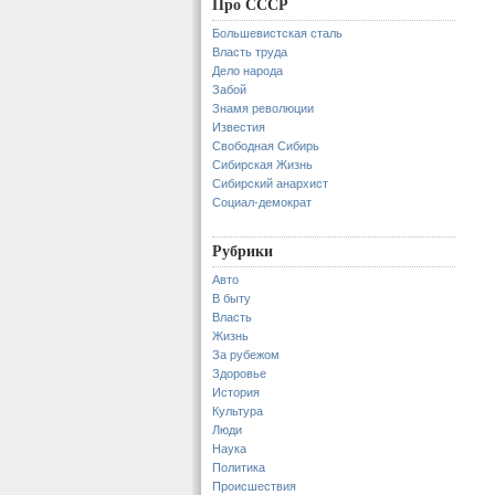
Про СССР
Большевистская сталь
Власть труда
Дело народа
Забой
Знамя революции
Известия
Свободная Сибирь
Сибирская Жизнь
Сибирский анархист
Социал-демократ
Рубрики
Авто
В быту
Власть
Жизнь
За рубежом
Здоровье
История
Культура
Люди
Наука
Политика
Происшествия