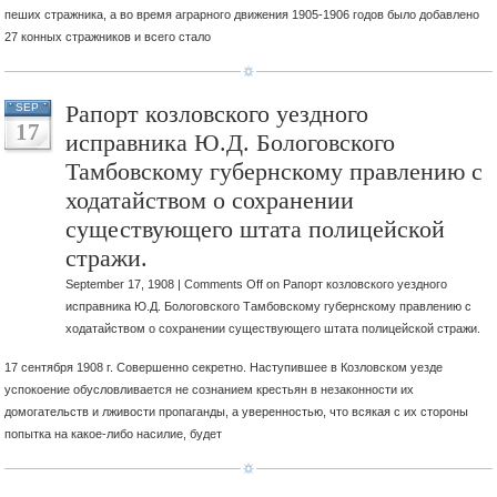
пеших стражника, а во время аграрного движения 1905-1906 годов было добавлено
27 конных стражников и всего стало
Рапорт козловского уездного
SEP
17
исправника Ю.Д. Бологовского
Тамбовскому губернскому правлению с
ходатайством о сохранении
существующего штата полицейской
стражи.
September 17, 1908 |
Comments Off
on Рапорт козловского уездного
исправника Ю.Д. Бологовского Тамбовскому губернскому правлению с
ходатайством о сохранении существующего штата полицейской стражи.
17 сентября 1908 г. Совершенно секретно. Наступившее в Козловском уезде
успокоение обусловливается не сознанием крестьян в незаконности их
домогательств и лживости пропаганды, а уверенностью, что всякая с их стороны
попытка на какое-либо насилие, будет