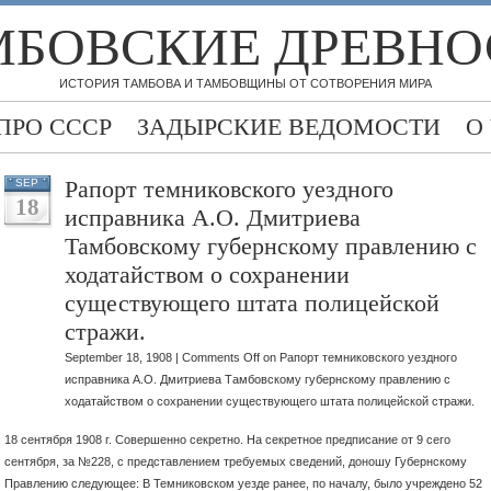
МБОВСКИЕ ДРЕВНО
ИСТОРИЯ ТАМБОВА И ТАМБОВЩИНЫ ОТ СОТВОРЕНИЯ МИРА
ПРО СССР
ЗАДЫРСКИЕ ВЕДОМОСТИ
О
Рапорт темниковского уездного
SEP
18
исправника А.О. Дмитриева
Тамбовскому губернскому правлению с
ходатайством о сохранении
существующего штата полицейской
стражи.
September 18, 1908 |
Comments Off
on Рапорт темниковского уездного
исправника А.О. Дмитриева Тамбовскому губернскому правлению с
ходатайством о сохранении существующего штата полицейской стражи.
18 сентября 1908 г. Совершенно секретно. На секретное предписание от 9 сего
сентября, за №228, с представлением требуемых сведений, доношу Губернскому
Правлению следующее: В Темниковском уезде ранее, по началу, было учреждено 52