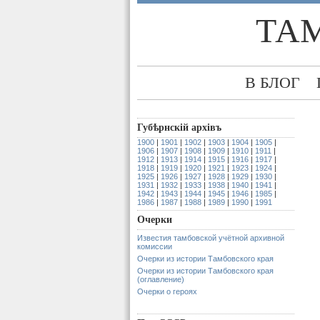
ТА
В БЛОГ
Губѣрнскiй архiвъ
1900
|
1901
|
1902
|
1903
|
1904
|
1905
|
1906
|
1907
|
1908
|
1909
|
1910
|
1911
|
1912
|
1913
|
1914
|
1915
|
1916
|
1917
|
1918
|
1919
|
1920
|
1921
|
1923
|
1924
|
1925
|
1926
|
1927
|
1928
|
1929
|
1930
|
1931
|
1932
|
1933
|
1938
|
1940
|
1941
|
1942
|
1943
|
1944
|
1945
|
1946
|
1985
|
1986
|
1987
|
1988
|
1989
|
1990
|
1991
Очерки
Известия тамбовской учётной архивной
комиссии
Очерки из истории Тамбовского края
Очерки из истории Тамбовского края
(оглавление)
Очерки о героях