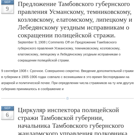
Предложение Тамбовского губернского
SEP
9
правления Усманскому, темниковскому,
козловскому, елатомскому, липецкому и
Лебедянскому уездным исправникам о
сокращении полицейской стражи.
September 9, 1908 |
Comments Off
on Предложение Тамбовского
губернского правления Усманскому, темниковскому, козловскому,
елатомскому, липецкому и Лебедянскому уездным исправникам о
сокращении полицейской стражи.
9 сентября 1908 г. Срочное. Совершенно секретно. Введение дополнительной стражи
в губернии в 1905-1906 годах совпало с возникшими в это время беспорядками на
аграрной и политической почве. При определении числа стражников на ту или другую
губернию принималось в соображение и
Циркуляр инспектора полицейской
SEP
6
стражи Тамбовской губернии,
начальника Тамбовского губернского
жандармского управления полковника