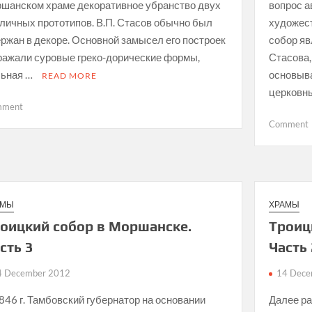
шанском храме декоративное убранство двух
вопрос а
личных прототипов. В.П. Стасов обычно был
художес
ржан в декоре. Основной замысел его построек
собор яв
ажали суровые греко-дорические формы,
Стасова,
льная …
основыва
READ MORE
церковн
on
mment
Троицкий
Comment
собор
в
Моршанске.
Часть
5
АМЫ
ХРАМЫ
оицкий собор в Моршанске.
Троиц
сть 3
Часть
4 December 2012
14 Dece
846 г. Тамбовский губернатор на основании
Далее ра