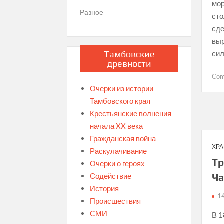
мор
Разное
сто
сде
выр
си
Тамбовские
древности
Co
Очерки из истории
Тамбовского края
Крестьянские волнения
начала XX века
Гражданская война
ХР
Раскулачивание
Тр
Очерки о героях
Содействие
Ча
История
1
Происшествия
СМИ
В 1