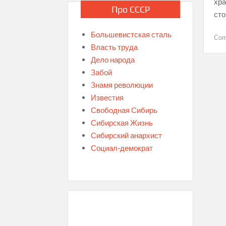
хра
Про СССР
сто
Большевистская сталь
Co
Власть труда
Дело народа
Забой
Pos
Знамя революции
Известия
nav
Свободная Сибирь
Сибирская Жизнь
Сибирский анархист
Социал-демократ