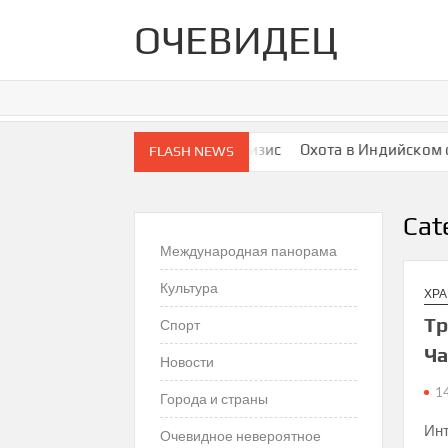
Skip
ОЧЕВИДЕЦ
to
content
йны с Ираном США вползли в кризис
Охота в Индийском океа
FLASH NEWS
Cat
Международная панорама
Культура
ХР
Тр
Спорт
Ча
Новости
1
Города и страны
Инт
Очевидное невероятное