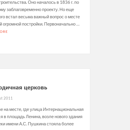
троительства. Оно началось в 1836 г. по
му заблаговременно проекту. Но еще
ого встал весьма важный вопрос о месте
й огромной постройки. Первоначально …
MORE
on
Троицкий
собор
в
Моршанске.
Часть
2
одичная церковь
st 2011
е на месте, где улица Интернациональная
я в площадь Ленина, возле нового здания
ки имени А.С. Пушкина стояла более