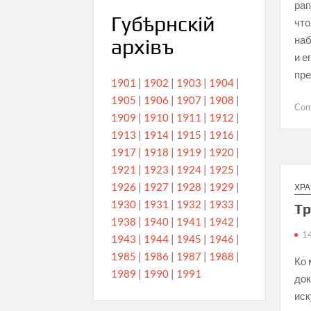
рап
Губѣрнскiй
что
наб
архiвъ
и е
пр
1901
|
1902
|
1903
|
1904
|
1905
|
1906
|
1907
|
1908
|
Co
1909
|
1910
|
1911
|
1912
|
1913
|
1914
|
1915
|
1916
|
1917
|
1918
|
1919
|
1920
|
1921
|
1923
|
1924
|
1925
|
1926
|
1927
|
1928
|
1929
|
ХР
1930
|
1931
|
1932
|
1933
|
Тр
1938
|
1940
|
1941
|
1942
|
1
1943
|
1944
|
1945
|
1946
|
1985
|
1986
|
1987
|
1988
|
Ко 
1989
|
1990
|
1991
док
иск