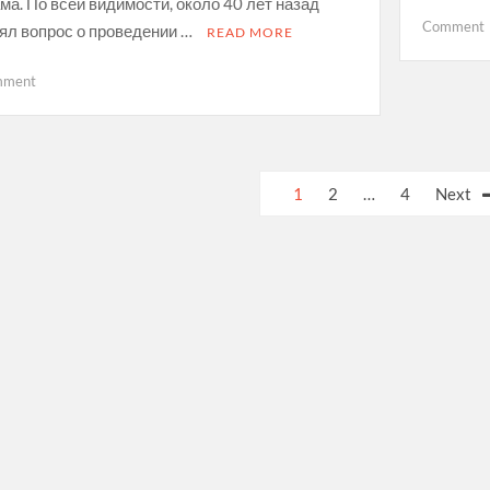
ма. По всей видимости, около 40 лет назад
Comment
ял вопрос о проведении …
READ MORE
on
mment
Троицкий
собор
в
Моршанске
ts
1
2
…
4
Next
igation