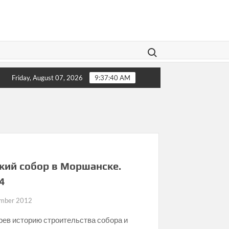
Search for:
в от своих берегов
Гробы вместо парада: Как Иран похор
Friday, August 07, 2026
9:37:40 AM
кий собор в Моршанске.
 4
mber 2012
ев историю строительства собора и