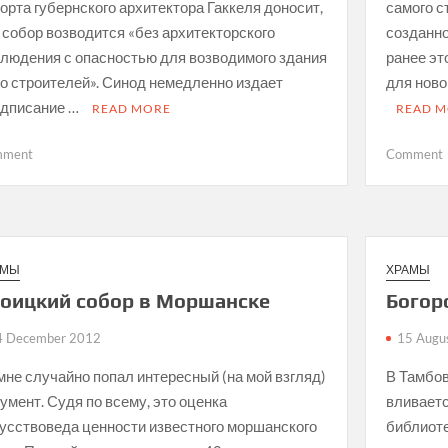
орта губернского архитектора Гаккеля доносит,
самого с
 собор возводится «без архитекторского
созданно
людения с опасностью для возводимого здания
ранее эт
го строителей». Синод немедленно издает
для ново
едписание …
READ MORE
READ 
on
mment
Comment
Троицкий
собор
в
Моршанске.
Часть
АМЫ
ХРАМЫ
3
оицкий собор в Моршанске
Богор
4 December 2012
15 Augu
мне случайно попал интересный (на мой взгляд)
В Тамбов
умент. Судя по всему, это оценка
вливаетс
усствоведа ценности известного моршанского
библиоте