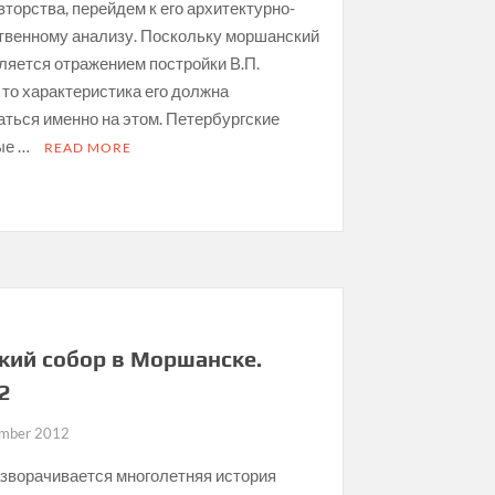
вторства, перейдем к его архитектурно-
твенному анализу. Поскольку моршанский
ляется отражением постройки В.П.
 то характеристика его должна
ться именно на этом. Петербургские
ые …
READ MORE
on
Троицкий
собор
в
Моршанске.
Часть
4
кий собор в Моршанске.
 2
mber 2012
зворачивается многолетняя история