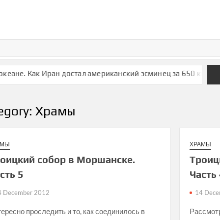
не. Как Иран достал американский эсминец за 650 километро
egory: Храмы
АМЫ
ХРАМЫ
оицкий собор в Моршанске.
Троиц
сть 5
Часть
4 December 2012
14 Dece
ересно проследить и то, как соединилось в
Рассмотр