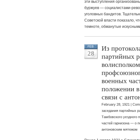
эти выступления организован
буржуев — социалистами-рев
уголовных бандитов. Тщательн
Советской власти показало, ч
темноте, обманутые искусными
Из протокол
FEB
28
партийных р
волисполком
профсоюзног
военных час
положении в
связи с ант
February 28, 1921 |
Comm
заседания партийных р
Тамбовского уездного 
частей гарнизона — о п
антоновским мятежом