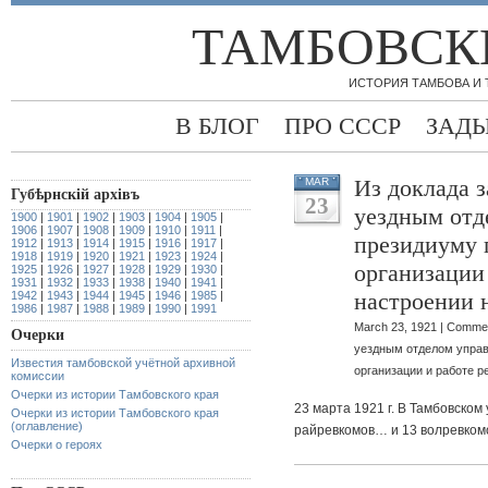
ТАМБОВСК
ИСТОРИЯ ТАМБОВА И
В БЛОГ
ПРО СССР
ЗАД
Из доклада 
MAR
Губѣрнскiй архiвъ
23
уездным отд
1900
|
1901
|
1902
|
1903
|
1904
|
1905
|
1906
|
1907
|
1908
|
1909
|
1910
|
1911
|
президиуму 
1912
|
1913
|
1914
|
1915
|
1916
|
1917
|
1918
|
1919
|
1920
|
1921
|
1923
|
1924
|
организации
1925
|
1926
|
1927
|
1928
|
1929
|
1930
|
1931
|
1932
|
1933
|
1938
|
1940
|
1941
|
настроении 
1942
|
1943
|
1944
|
1945
|
1946
|
1985
|
1986
|
1987
|
1988
|
1989
|
1990
|
1991
March 23, 1921 |
Commen
Очерки
уездным отделом управ
Известия тамбовской учётной архивной
организации и работе р
комиссии
Очерки из истории Тамбовского края
23 марта 1921 г. В Тамбовском
Очерки из истории Тамбовского края
(оглавление)
райревкомов… и 13 волревко
Очерки о героях