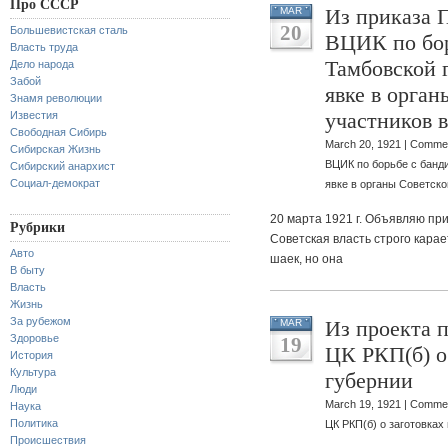
Про СССР
Из приказа 
MAR
20
Большевистская сталь
ВЦИК по бор
Власть труда
Тамбовской 
Дело народа
Забой
явке в орган
Знамя революции
участников 
Известия
Свободная Сибирь
March 20, 1921 |
Commen
Сибирская Жизнь
ВЦИК по борьбе с банд
Сибирский анархист
Социал-демократ
явке в органы Советско
20 марта 1921 г. Объявляю пр
Рубрики
Советская власть строго кара
Авто
шаек, но она
В быту
Власть
Жизнь
За рубежом
Из проекта 
MAR
Здоровье
19
ЦК РКП(б) о
История
Культура
губернии
Люди
March 19, 1921 |
Commen
Наука
Политика
ЦК РКП(б) о заготовках
Происшествия