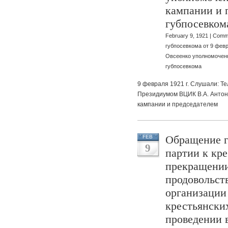
кампании и 
губпосевком
February 9, 1921 |
Comme
губпосевкома от 9 февр
Овсеенко уполномочен
губпосевкома
9 февраля 1921 г. Слушали: Т
Президиумом ВЦИК В.А. Антон
кампании и председателем
Обращение г
FEB
9
партии к кр
прекращении
продовольств
организации
крестьянски
проведении 