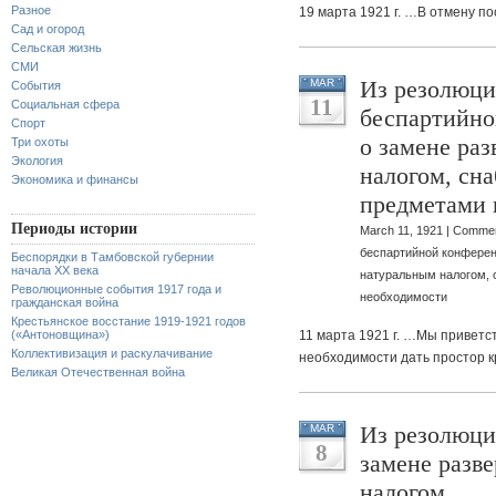
Разное
19 марта 1921 г. …В отмену п
Сад и огород
Сельская жизнь
СМИ
Из резолюци
MAR
События
11
Социальная сфера
беспартийно
Спорт
о замене ра
Три охоты
Экология
налогом, сн
Экономика и финансы
предметами 
Периоды истории
March 11, 1921 |
Commen
беспартийной конферен
Беспорядки в Тамбовской губернии
начала XX века
натуральным налогом, 
Революционные события 1917 года и
необходимости
гражданская война
Крестьянское восстание 1919-1921 годов
(«Антоновщина»)
11 марта 1921 г. …Мы приветс
Коллективизация и раскулачивание
необходимости дать простор 
Великая Отечественная война
Из резолюци
MAR
8
замене разв
налогом