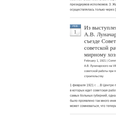
президиумов исполкомов. 3. Ж
осуществлялась только через 
Из выступле
FEB
1
А.В. Луначар
съезде Сове
советской ра
мирному хоз
February 1, 1921 |
Comme
А.В. Луначарского на V
советской работы при 
строительству
1 февраля 1921 г. …В Центре 
в которых идет советская рабо
самых больных губерний, одна 
было проявлено так много ини
может сомневаться, что теперь