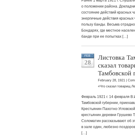
Ранее 1 марта 1921 г. Слушал
о положении района. Докладч
состояние действий красных ч
энергичные действия красных 
пользу банды. Весьма отрадно
Бондарях, где местное населе
банде при ее попытках […]
Листовка Та
FEB
28
сказал това
Тамбовской 
February 28, 1921 |
Comm
«Что сказал товарищ Л
Февраль 1921 г. 14 февраля В.
Тамбовской губернии, приехав
Крестьянин Пахотно-Угловской
крестьянин деревни Грушево Т
Соломатин рассказывают об э
в зале один, любезно поздоров
[…]