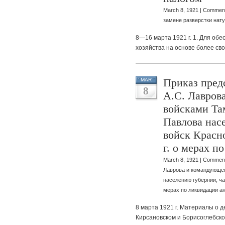
March 8, 1921 |
Comment
замене разверстки нат
8—16 марта 1921 г. 1. Для об
хозяйства на основе более св
Приказ пред
MAR
8
А.С. Лавров
войсками Та
Павлова нас
войск Красн
г. о мерах 
March 8, 1921 |
Comment
Лаврова и командующег
населению губернии, ча
мерах по ликвидации 
8 марта 1921 г. Материалы о 
Кирсановском и Борисоглебско