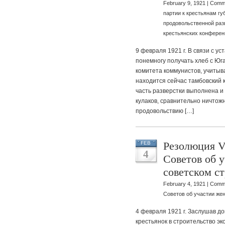
February 9, 1921 |
Comme
партии к крестьянам г
продовольственной раз
крестьянских конферен
9 февраля 1921 г. В связи с 
понемногу получать хлеб с Юга
комитета коммунистов, учитыв
находится сейчас тамбовский 
часть разверстки выполнена и 
кулаков, сравнительно ничто
продовольствию […]
Резолюция VI
FEB
4
Советов об 
советском с
February 4, 1921 |
Comme
Советов об участии же
4 февраля 1921 г. Заслушав д
крестьянок в строительство э