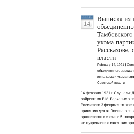
Выписка из 
FEB
14
объединенно
Тамбовского 
укома парти
Рассказове,
власти
February 14, 1921 |
Comm
объединенного заседан
исполкома и укома парт
Советской власти
14 февраля 1921 г. Слушали: 
райревкома В.М. Верховых о п
Рассказово 3 февраля тотчас 
принятию дел от Военного сов
организован в составе 5 това
же к укреплению советских орг