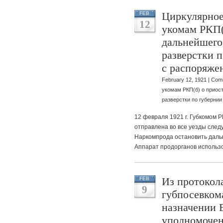
Циркулярное
FEB
12
укомам РКП(
дальнейшего
разверстки п
с распоряже
February 12, 1921 |
Comm
укомам РКП(б) о приос
разверстки по губерни
12 февраля 1921 г. Губкомом Р
отправлена во все уезды сле
Наркомпрода остановить даль
Аппарат продорганов использо
Из протокол
FEB
9
губпосевкома
назначении 
уполномочен